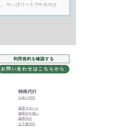
かし、やっぱり一人でやるのは
んな時は、グレイス・クリエイ
でしょうか？ ご依頼人と一緒
だきます。 複数人で行えば、
り、面倒なことを行うために、
掃除というのは、 お掃除専門
まで汚れを落とし、完璧に綺
気持ちの整理も含めて、お部屋
利用規約を確認する
者を雇って、一時的に汚れを無
きず、すぐにもとに戻ってしま
お問い合わせはこちらから
として
特殊代行
お叱り代行
謝罪サポート
謝罪付き添い
謝罪代行
​土下座代行