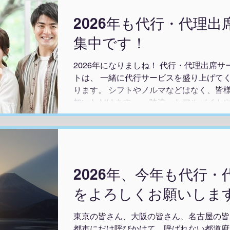
2026年も代行・代理
集中です！
2026年になりましね！ 代行・代理出席
トは、 一緒に代行サービスを盛り上げてく
ります。 シフトやノルマなどはなく、皆
加いただけます。 一味違ったアルバイト
もあり、やりがいもある代行のお仕事はい
までご経験が、人助けとなります。 また
生活も豊かになると思います。 グレイス
名古屋、福岡といった大都市に限らず、 
行のご依頼を頂いております。 演劇や役
2026年、今年も代行
お仕事で十分に力を発揮していただいてお
っと誰かの役に立つはずです。 2026年、
をよろしくお願いし
とお考えの方、 自分を変えたい方、 本
ぜひグレイス・クリエイトにお力を貸して
東京の皆さん、大阪の皆さん、名古屋の皆
は こちらのHP をご覧ください。 ご応
都市にだけ呼びかけて、呼ばれない都道府