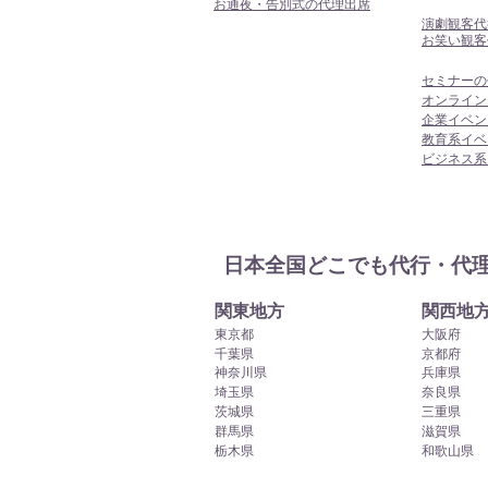
お通夜・告別式の代理出席
演劇観客代
お笑い観客
セミナーの
オンライン
企業イベン
教育系イベ
ビジネス系
日本全国どこでも代行・代
関東地方
関西地
東京都
大阪府
千葉県
京都府
神奈川県
兵庫県
埼玉県
奈良県
茨城県
三重県
群馬県
滋賀県
栃木県
和歌山県