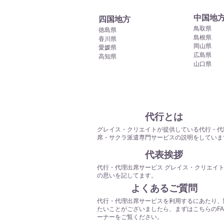
中国地
四国地方
鳥取県
徳島県
島根県
香川県
岡山県
愛媛県
広島県
高知県
山口県
​代行とは
グレイス・クリエイトが提供している代行・代
席
・サクラ派遣専門
サービスの説明をしていま
​代表挨拶
代行・代理出席サービス グレイス・クリエイ
の思いを記してます。
よくあるご質問
代行・代理出席サービスを利用するにあたり、
たいことがございましたら、まずはこちらのFA
ーナーをご覧ください。