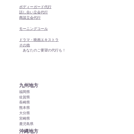
ボディーガード代行
話し合い立会代行
商談立会代行
モーニングコール
ドラマ・映画エキストラ
その他
あなたのご要望の代行も！
九州地方
福岡県
佐賀県
長崎県
熊本県
大分県
宮崎県
鹿児島県
沖縄地方