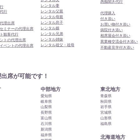
​愚痴聞き代行
レンタル妻
行
レンタル父親
代行
代理購入
レンタル母親
付き添い
レンタル息子
代理出席
お買い物付き添い
レンタル娘
セミナーの代理出席
病院付き添い
レンタル兄弟
ト観客代行
相席屋会付き添い
レンタル姉妹
ントの代理出席
異業種交流会付き添い
レンタル祖父・祖母
イベントの代理出席
​不動産見学付き添い
理出席が可能です！
方
中部地方
東北地方
愛知県
青森県
岐阜県
秋田県
山梨県
岩手県
長野県
宮城県
富山県
山形県
石川県
福島県
新潟県
福井県
北海道地方