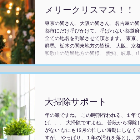
します。 本当に皆様、１年間お疲れ様で
メリークリスマス！！
エイトをよろしくお願い致します。 それ
┏┏┏┏┏┏┏┏┏┏┏┏┏┏┏┏┏┏┏
東京の皆さん、大阪の皆さん、名古屋の皆
行・代理出席サービス（サクラ派遣）の グ
都市にだけ呼びかけて、呼ばれない都道府
「安い」「格安」などという甘
全ての地名を列挙させて頂きます。 東京
群馬、栃木の関東地方の皆様、 大阪、京
和歌山の近畿地方の皆様、 愛知、岐阜、
潟、福井、静岡の中部地方の皆様、 青森
島の東北地方の皆様、 福岡、佐賀、長崎
沖縄の九州地方の皆様、 徳島、香川、愛
鳥取、島根、岡山、広島、山口の中国地方
して、海外の皆様も メリークリスマス！
お過ごしでしょうか。 今年もクリスマス
大掃除サポート
問い合わせをたくさんいただきました。 
は、本当にありがとうございます。 素敵
年の瀬ですね。 この時期行われる、１年
を過ごしてくだされば幸いです。 そして
ば、、、 大掃除ですよね。 普段から掃
かった皆様、 （が、いなければそれが一
がない なにも12月の忙しい時期にしなく
すが、 やっぱり、１年の汚れを落とし、