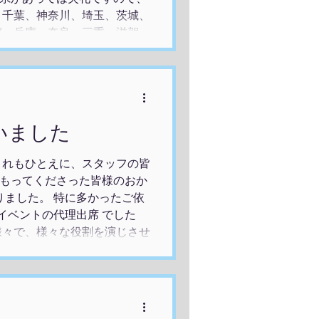
、千葉、神奈川、埼玉、茨城、
都、兵庫、奈良、三重、滋賀、
山梨、長野、富山、石川、新
、秋田、岩手、宮城、山形、福
、熊本、大分、宮崎、鹿児島、
媛、高知の四国地方の皆様、
の皆様、 北海道の皆様、 そ
いました
でろうございます！！！！ 今
い致します。 今年は、昨年以
これもひとえに、スタッフの皆
お困りごとの解決に貢献し、
もってくださった皆様のおか
きたいと思います。 なにかお
りました。 特に多かったご依
たいとお考えの方は、 ぜひグ
ーイベントの代理出席 でした
様々で、様々な役割を演じさせ
行や話し合いの立会 のご依頼
頼にも精一杯臨ませていただき
問い合わせにも、真摯に対応さ
代理出席サービスが皆様にもっ
 今後ともよろしくお願いいた