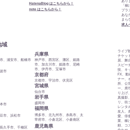
あり
​HatenaBlog はこちらから！
「稼
​note はこちらから！
プラ
​あ
まら
​求
地域
​ライ
​兵庫県
チケッ
市、浦安市、船橋市
神戸市、西宮区、灘区、姫路
居、舞
市、加古川市、姫路市、尼崎
スピー
市、伊丹市、宝塚市
技、キ
波市
​京都府
FX、
ナー、
京都市、宇治市、伏見区
所、公官
​宮城県
ー、席
仙台市
り上げ
​岩手県
真撮影
リ、街
盛岡市
本市
レンタ
​福岡県
友人、
博多市、北九州市、糸島市、太
豆市、浜松市
愛、俳
宰府市、小倉北区、小倉南区
業、稼
頼、コ
​鹿児島県
長久手市、千種区
合わせ、