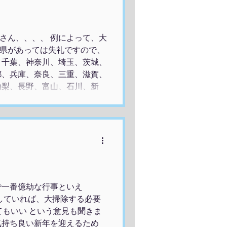
した。 来年もグレイス・クリ
では、皆様、よりよいお年を。
┏┏┏┏┏┏┏┏┏┏┏ 代
さん、、、、 例によって、大
レイス・クリエイト は、
県があっては失礼ですので、
、千葉、神奈川、埼玉、茨城、
都、兵庫、奈良、三重、滋賀、
山梨、長野、富山、石川、新
、秋田、岩手、宮城、山形、福
、熊本、大分、宮崎、鹿児島、
媛、高知の四国地方の皆様、
の皆様、 北海道の皆様、 そ
！！！ 今年の皆さんはいかが
、クリスマスイブにまつわるお
代行をご利用してくださった方
なクリスマス、クリスマスイブ
で一番億劫な行事といえ
、今年のクリスマスを楽しめな
除していれば、大掃除する必要
番
てもいい という意見も聞きま
気持ち良い新年を迎えるため