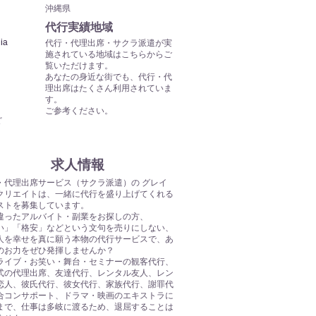
沖縄県
​代行実績地域
ia
代行・代理出席・サクラ派遣が実
施されている地域はこちらからご
覧いただけます。
あなたの身近な街でも、代行・代
理出席はたくさん利用されていま
す。
​ご参考ください。
ど
​求人情報
・代理出席サービス（サクラ派遣）の グレイ
クリエイトは、一緒に代行を盛り上げてくれる
ストを募集しています。
違ったアルバイト・副業をお探しの方、
い」「格安」などという文句を売りにしない、
人を幸せを真に願う本物の代行サービスで、あ
のお力をぜひ発揮しませんか？
ライブ・お笑い・舞台・セミナーの観客代行、
式の代理出席、友達代行、レンタル友人、レン
恋人、彼氏代行、彼女代行、家族代行、謝罪代
合コンサポート、ドラマ・映画のエキストラに
まで、仕事は多岐に渡るため、退屈することは