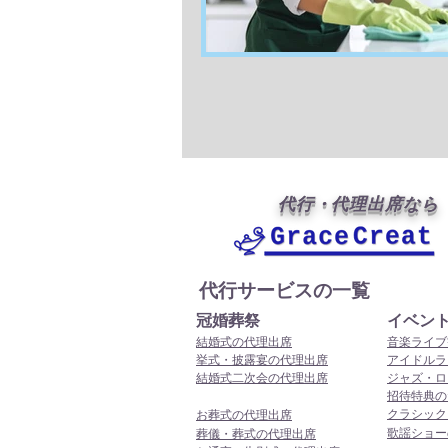
代行・代理出席なら
代行サービスの一覧
冠婚葬祭
イベン
結婚式の代理出席
音楽ライブ
挙式・披露宴の代理出席
アイドルラ
結婚式二次会の代理出席
ジャズ・ロ
招待特典の
クラシック
お葬式の代理出席
歌謡ショー
葬儀・葬式の代理出席