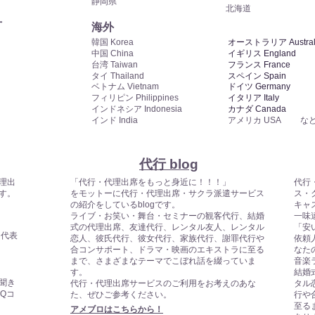
静岡県
北海道
方
​海外
​韓国 Korea
​オーストラリア Austral
​中国 China
​イギリス England
​台湾 Taiwan
​フランス France
タイ Thailand
​スペイン Spain
ベトナム Vietnam
​ドイツ Germany
フィリピン Philippines
​イタリア Italy
インドネシア Indonesia
カナダ Canada
インド India
アメリカ USA
な
​代行 blog
理出
「代行・代理出席をもっと身近に！！！」
代行
す。
をモットーに代行・代理出席・サクラ派遣サービス
ス・
の紹介をしているblogです。
キャ
ライブ・お笑い・舞台・セミナーの観客代行、結婚
一味
式の代理出席、友達代行、レンタル友人、レンタル
「安
ト代表
恋人、彼氏代行、彼女代行、家族代行、謝罪代行や
依頼
合コンサポート、ドラマ・映画のエキストラに至る
なた
まで、さまざまなテーマでこぼれ話を綴っていま
音楽
す。
結婚
聞き
代行・代理出席サービスのご利用をお考えのあな
タル
Qコ
た、ぜひご参考ください。
行や
至る
​アメブロはこちらから！