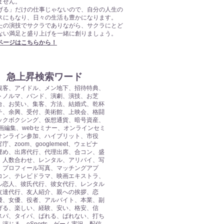
ません。
げる」だけの仕事じゃないので、自分の人生の
スにもなり、日々の生活も豊かになります。
なたの演技でサクラでありながら、サクラにとど
ない満足と盛り上げを一緒に創りましょう。
人ページはこちらから！
急上昇検索ワード
ブ観客、アイドル、メン地下、招待特典、
トノルマ、バンド、演劇、演技、お芝
台、お笑い、集客、方法、結婚式、乾杯
チ、余興、受付、美術館、上映会、格闘
ックボクシング、仮想通貨、暗号資産、
動画編集、webセミナー、オンラインセミ
オンライン参加、ハイブリット、市役
庁、zoom、googlemeet、ウェビナ
埋め、出席代行、代理出席、合コン、盛
、人数合わせ、レンタル、アリバイ、写
、プロフィール写真、マッチングアプ
コン、テレビドラマ、映画エキストラ、
ル恋人、彼氏代行、彼女代行、レンタル
友達代行、友人紹介、親への挨拶、恋
優、女優、役者、アルバイト、本業、副
げる、楽しい、経験、安い、格安、信
スパ、タイパ、ばれる、ばれない、打ち
演じる、eSports、ゲーム実況、配信、