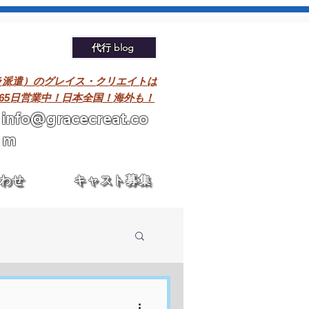
代行 blog
ラ派遣）のグレイス・クリエイトは
365日営業中！日本全国！海外も！
info@gracecreat.co
m
わせ
キャスト募集