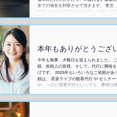
┏┏┏┏┏┏┏┏┏┏┏┏┏┏
全ての地名を列挙させて頂きます。 東京
群馬、栃木の関東地方の皆様、 大阪、京
和歌山の近畿地方の皆様、 愛知、岐阜、
潟、福井、静岡の中部地方の皆様、 青森
島の東北地方の皆様、 福岡、佐賀、長崎
沖縄の九州地方の皆様、 徳島、香川、愛
鳥取、島根、岡山、広島、山口の中国地方
本年もありがとうござ
して、海外の皆様も 新年あけましておめ
年もグレイス・クリエイトをよろしくお願
今年も無事、大晦日を迎えられました。 
上に、 代行・代理出席を通して、皆様の
様、依頼人の皆様、そして、代行に興味を
皆様の生活が豊かになるお手伝いをしてい
げです。 2025年もいろいろなご依頼があ
困りごとのある方、 特別な日を豊かにし
頼は、 音楽ライブの観客代行 や セミナ
レイス・クリエイトにご依頼ください。..
が、 一口に観客代行といっても、事情は
ていただきました。 また、今年は 謝罪代
も多かったように感じます。 どんなご依
ましたし、 ご契約に結びつかなかったお
せていただきました。 2026年も代行・
と浸透するように尽力していきますので、