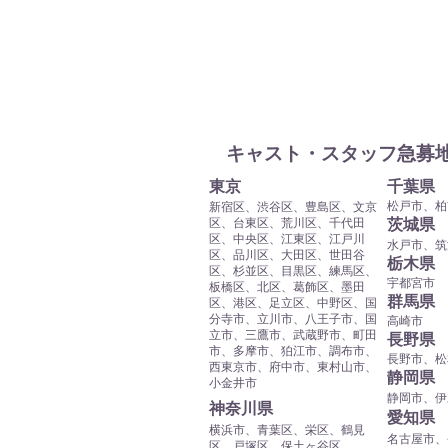
キャスト・スタッフ急募
東京
​千葉県
松戸市、柏
​新宿区、渋谷区、豊島区、文京
区、台東区、荒川区、千代田
​茨城県
区、中央区、江東区、江戸川
水戸市、筑
区、品川区、大田区、世田谷
​栃木県
区、杉並区、目黒区、練馬区、
宇都宮市
板橋区、北区、葛飾区、墨田
​群馬県
区、港区、足立区、中野区、国
分寺市、立川市、八王子市、国
高崎市
立市、三鷹市、武蔵野市、町田
​長野県
市、多摩市、狛江市、調布市、
長野市、松
西東京市、府中市、東村山市、
​静岡県
小金井市
静岡市、伊
​神奈川県
​愛知県
横浜市、青葉区、栄区、鶴見
名古屋市、
区、戸塚区、保土ヶ谷区、