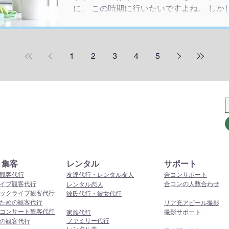
に、 この時期に行いたいですよね。 し
億劫です。 重い腰が上がりません。 そ
トの大掃除サポートをご利用してはいかが
に、お部屋のお掃除をお手伝いさせていた
1
2
3
4
5
大掃除作業の進みも早いですし、 なによ
自分を奮い立たせることができます。 大
の家事代行をよぶときのように、隅から隅
麗にする必要はございません。 ご自身の
を整理すればいいのです。 掃除の専門業
くしても、 それでは、気持ちの整理がで
います。 それより、多少汚れがのこった
ト集客
レンタル
サポート
観客代行
友達代行・レンタル友人
合コンサポート
イブ観客代行
合コンの人数合わせ
レンタル恋人
ックライブ観客代行
彼氏代行・彼女代行
ための観客代行
リア充アピール撮影
コンサート観客代行
撮影サポート
家族代行
ファミリー代行
の観客代行
レンタル夫