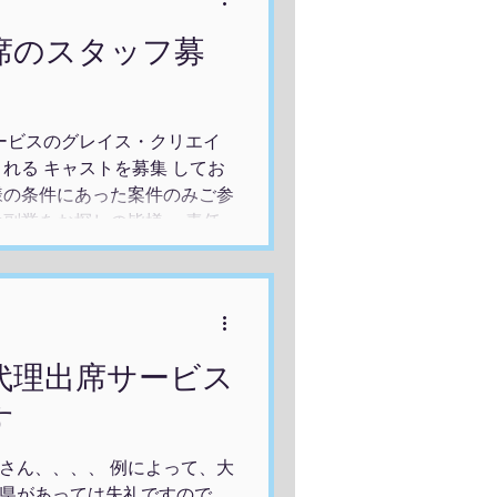
出席のスタッフ募
サービスのグレイス・クリエイ
れる キャストを募集 してお
様の条件にあった案件のみご参
や副業をお探しの皆様、 責任
かがでしょうか？ 皆様のこれ
、代行の仕事を通じて、皆様の
・クリエイトは、東京、大阪、
日本全国、ときには海外から代
者の経験がない方でも、代行の
・代理出席サービス
ります。 あなたのご経験がき
 なにか新しいことを始めたい
ます
業とは別の収入源が欲しい方、
ください。 詳しいお仕事内容
さん、、、、 例によって、大
募お待ちしております。
県があっては失礼ですので、