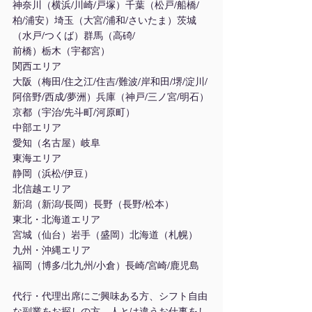
神奈川（横浜/川崎/戸塚）千葉（松戸/船橋/
柏/浦安）埼玉（大宮/浦和/さいたま）茨城
（水戸/つくば）群馬（高碕/
前橋）栃木（宇都宮）
関西エリア
大阪（梅田/住之江/住吉/難波/岸和田/堺/淀川/
阿倍野/西成/夢洲）兵庫（神戸/三ノ宮/明石）
京都（宇治/先斗町/河原町）
中部エリア
愛知（名古屋）岐阜
東海エリア
静岡（浜松/伊豆）
北信越エリア
新潟（新潟/長岡）長野（長野/松本）
東北・北海道エリア
宮城（仙台）岩手（盛岡）北海道（札幌）
九州・沖縄エリア
福岡（博多/北九州/小倉）長崎/宮崎/鹿児島
代行・代理出席にご興味ある方、シフト自由
な副業をお探しの方、人とは違うお仕事をし