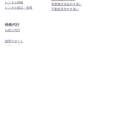
レンタル姉妹
異業種交流会付き添い
レンタル祖父・祖母
​不動産見学付き添い
特殊代行
お叱り代行
謝罪サポート
謝罪付き添い
謝罪代行
​土下座代行
ボディーガード代行
話し合い立会代行
商談立会代行
モーニングコール
ドラマ・映画エキストラ
その他
あなたのご要望の代行も！
日本全国どこでも代行・代理出席が可能です！
関東地方
関西地方
中部地方
東北地方
九州地方
東京都
大阪府
愛知県
青森県
福岡県