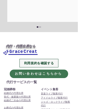
代行・代理出席なら
利用規約を確認する
2026年、今年も代行・代
本年もありがと
理出席サービスをよろし
ました
お問い合わせはこちらから
くお願いします
代行サービスの一覧
冠婚葬祭
イベント集客
結婚式の代理出席
音楽ライブ観客代行
挙式・披露宴の代理出席
アイドルライブ観客代行
結婚式二次会の代理出席
ジャズ・ロックライブ観客
代行
お葬式の代理出席