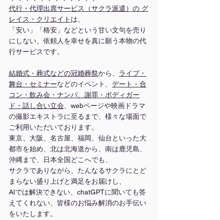
代行・代理出席サービス（サクラ派遣）の グ
レイス・クリエイト
は、
「安い」「格安」などという甘い文句を売り
にしない、依頼人を幸せを真に願う本物の代
行サービスです。
結婚式・葬式などの冠婚葬祭
から、
ライブ・
舞台
・
セミナー
などのイベント、
デート・合
コン・飲み会・ナンパ、謝罪・ボディガー
ド・話し合い立会
、webページや映画ドラマ
の撮影エキストラに至るまで、様々な場面で
ご利用いただいております。
東京、大阪、名古屋、福岡、仙台といった大
都市を始め、北は北海道から、南は鹿児島、
沖縄まで、日本全国どこへでも、
サクラでありながら、たんなるサクラにとど
まらない盛り上げと満足をお届けし、
AIでは解決できない、chatGPTに聞いても答
えてくれない、皆様のお悩み解消のお手伝い
をいたします。