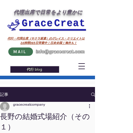
代理出席で日常をより豊かに
代行・代理出席（サクラ派遣）のグレイス・クリエイトは
24時間365日営業中！日本全国！海外も！
info@gracecreat.com
MAIL
代行 blog
記事
gracecreatcompany
長野の結婚式場紹介（その
１）