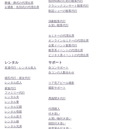
招待特典のための観客代行
葬儀・葬式の代理出席
クラシックコンサート観客代行
お通夜・告別式の代理出席
歌謡ショーの観客代行
演劇観客代行
お笑い観客代行
セミナーの代理出席
オンラインセミナーの代理出席
企業イベント観客代行
教育系イベントの代理出席
ビジネス系イベントの代理出席
レンタル
サポート
友達代行・レンタル友人
合コンサポート
合コンの人数合わせ
彼氏代行・彼女代行
レンタル恋人
リア充アピール撮影
撮影サポート
家族代行
ファミリー代行
レンタル夫
​愚痴聞き代行
レンタル妻
レンタル父親
代理購入
レンタル母親
付き添い
レンタル息子
お買い物付き添い
レンタル娘
病院付き添い
レンタル兄弟
相席屋会付き添い