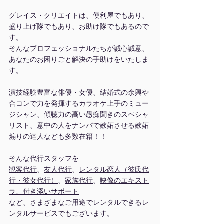
グレイス・クリエイトは、便利屋でもあり、
盛り上げ隊でもあり、お助け隊でもあるので
す。
そんなプロフェッショナルたちが誠心誠意、
あなたのお困りごと解決の手助けをいたしま
す。
演技経験豊富な俳優・女優、結婚式の余興や
合コンで力を発揮するカラオケ上手のミュー
ジシャン、傾聴力の高い愚痴聞きのスペシャ
リスト、意中の人をナンパで嫉妬させる嫉妬
煽りの達人なども多数在籍！！
そんな代行スタッフを
観客代行
、
友人代行
、
レンタル恋人（彼氏代
行・彼女代行）
、
家族代行
、
映像のエキスト
ラ、付き添いサポート
など、さまざまなご用途でレンタルできるレ
ンタルサービスでもございます。