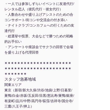
・一人では参加しずらいイベントに友達代行/
レンタル恋人（彼氏代行・彼女代行）
・人数合わせや盛り上げアシストのための合
コンサポート/街コンや交流会の付き添い
・ナイトクラブ/コンカフェへの行くための友
達代行
・総選挙や投票、大会などで勝つための戦略
的お手伝い
・アンケートや座談会でサクラの回答で会場
を盛り上げる代理回答
✴︎✴︎✴︎✴︎✴︎✴︎✴︎✴︎✴︎✴︎✴︎✴︎✴︎✴︎✴︎✴︎✴︎✴︎✴︎✴︎✴︎
✴︎✴︎✴︎✴︎✴︎✴︎✴︎✴︎✴︎✴︎✴︎✴︎✴︎✴︎✴︎✴︎✴︎✴︎✴︎✴︎✴︎
✴︎✴︎✴︎✴︎✴︎✴︎✴︎
スタッフ急募地域
関東エリア
東京（新宿/新大久保/渋谷/池袋/上野/日暮里/
巣鴨/白金/赤坂/五反田/目黒/恵比寿/巣鴨/銀座/
有楽町/品川/中野/高円寺/荻窪/吉祥寺/国分寺/
三鷹/八王子/押上）