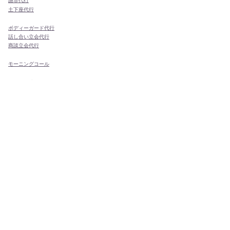
謝罪代行
​土下座代行
ボディーガード代行
話し合い立会代行
商談立会代行
モーニングコール
ドラマ・映画エキストラ
その他
あなたのご要望の代行も！
日本全国どこでも代行・代理出席が可能です！
関東地方
関西地方
中部地方
東北地方
九州地方
東京都
大阪府
愛知県
青森県
福岡県
千葉県
京都府
岐阜県
秋田県
佐賀県
神奈川県
兵庫県
山梨県
岩手県
長崎県
埼玉県
奈良県
長野県
宮城県
熊本県
茨城県
三重県
富山県
山形県
大分県
群馬県
滋賀県
石川県
福島県
宮崎県
栃木県
和歌山県
新潟県
鹿児島県
福井県
静岡県
四国地方
中国地方
北海道地方
沖縄地方
徳島県
鳥取県
北海道
沖縄県