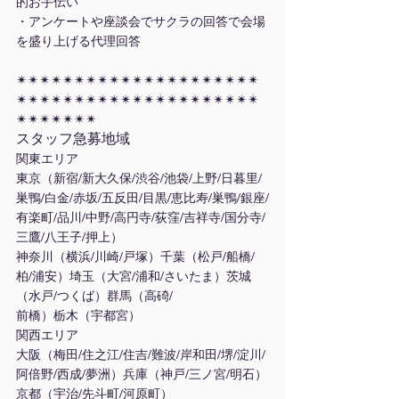
的お手伝い
・アンケートや座談会でサクラの回答で会場
を盛り上げる代理回答
✴︎✴︎✴︎✴︎✴︎✴︎✴︎✴︎✴︎✴︎✴︎✴︎✴︎✴︎✴︎✴︎✴︎✴︎✴︎✴︎✴︎
✴︎✴︎✴︎✴︎✴︎✴︎✴︎✴︎✴︎✴︎✴︎✴︎✴︎✴︎✴︎✴︎✴︎✴︎✴︎✴︎✴︎
✴︎✴︎✴︎✴︎✴︎✴︎✴︎
スタッフ急募地域
関東エリア
東京（新宿/新大久保/渋谷/池袋/上野/日暮里/
巣鴨/白金/赤坂/五反田/目黒/恵比寿/巣鴨/銀座/
有楽町/品川/中野/高円寺/荻窪/吉祥寺/国分寺/
三鷹/八王子/押上）
神奈川（横浜/川崎/戸塚）千葉（松戸/船橋/
柏/浦安）埼玉（大宮/浦和/さいたま）茨城
（水戸/つくば）群馬（高碕/
前橋）栃木（宇都宮）
関西エリア
大阪（梅田/住之江/住吉/難波/岸和田/堺/淀川/
阿倍野/西成/夢洲）兵庫（神戸/三ノ宮/明石）
京都（宇治/先斗町/河原町）