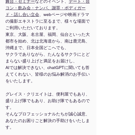
舞台
・
セミナー
などのイベント、
デート・合
コン・飲み会・ナンパ、謝罪・ボディガー
ド・話し合い立会
、webページや映画ドラマ
の撮影エキストラに至るまで、様々な場面で
ご利用いただいております。
東京、大阪、名古屋、福岡、仙台といった大
都市を始め、北は北海道から、南は鹿児島、
沖縄まで、日本全国どこへでも、
サクラでありながら、たんなるサクラにとど
まらない盛り上げと満足をお届けし、
AIでは解決できない、chatGPTに聞いても答
えてくれない、皆様のお悩み解消のお手伝い
をいたします。
グレイス・クリエイトは、便利屋でもあり、
盛り上げ隊でもあり、お助け隊でもあるので
す。
そんなプロフェッショナルたちが誠心誠意、
あなたのお困りごと解決の手助けをいたしま
す。