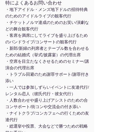
特によくあるお問い合わせ
・地下アイドル・メンズ地下ドルの招待特典
のためのアイドルライブの観客代行
・チケットノルマ達成のためのお笑い/演劇な
どの舞台観客代行
・客席を満席にしてライブを盛り上げるため
のバンドライブ/コンサートの観客代行
・新郎/新婦の列席者とテーブル数を合わせる
ための結婚式（挙式/披露宴）の代理出席
・空席を目立たなくさせるためのセミナー/講
演会の代理出席
・トラブル回避のため謝罪サポート/謝罪付き
添い
・一人では参加しずらいイベントに友達代行/
レンタル恋人（彼氏代行・彼女代行）
・人数合わせや盛り上げアシストのための合
コンサポート/街コンや交流会の付き添い
・ナイトクラブ/コンカフェへの行くための友
達代行
・総選挙や投票、大会などで勝つための戦略