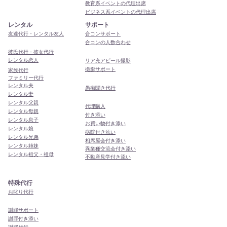
教育系イベントの代理出席
ビジネス系イベントの代理出席
レンタル
サポート
友達代行・レンタル友人
合コンサポート
合コンの人数合わせ
彼氏代行・彼女代行
レンタル恋人
リア充アピール撮影
撮影サポート
家族代行
ファミリー代行
レンタル夫
​愚痴聞き代行
レンタル妻
レンタル父親
代理購入
レンタル母親
付き添い
レンタル息子
お買い物付き添い
レンタル娘
病院付き添い
レンタル兄弟
相席屋会付き添い
レンタル姉妹
異業種交流会付き添い
レンタル祖父・祖母
​不動産見学付き添い
特殊代行
お叱り代行
謝罪サポート
謝罪付き添い