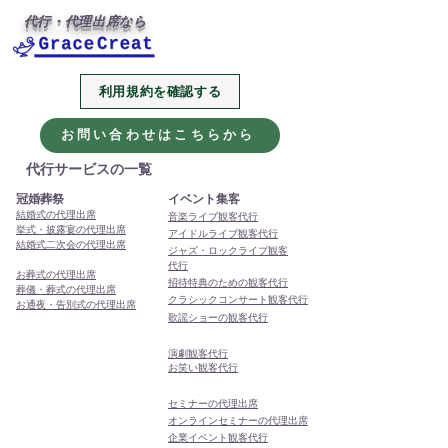
代行・代理出席なら
利用規約を確認する
2026年、今年も代行・代
本年もありがと
理出席サービスをよろし
ました
お問い合わせはこちらから
くお願いします
代行サービスの一覧
冠婚葬祭
イベント集客
結婚式の代理出席
音楽ライブ観客代行
挙式・披露宴の代理出席
アイドルライブ観客代行
結婚式二次会の代理出席
ジャズ・ロックライブ観客
代行
お葬式の代理出席
招待特典のための観客代行
葬儀・葬式の代理出席
クラシックコンサート観客代行
お通夜・告別式の代理出席
歌謡ショーの観客代行
演劇観客代行
お笑い観客代行
セミナーの代理出席
オンラインセミナーの代理出席
企業イベント観客代行