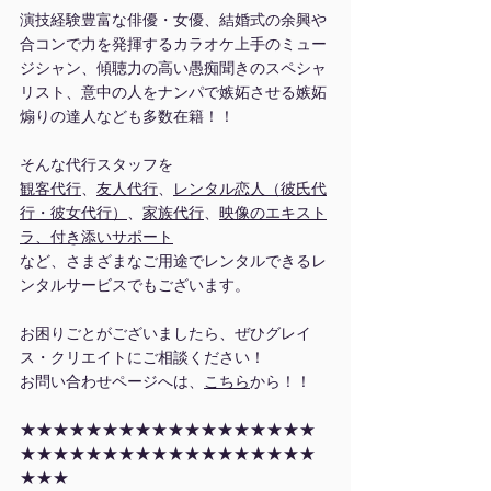
演技経験豊富な俳優・女優、結婚式の余興や
合コンで力を発揮するカラオケ上手のミュー
ジシャン、傾聴力の高い愚痴聞きのスペシャ
リスト、意中の人をナンパで嫉妬させる嫉妬
煽りの達人なども多数在籍！！
そんな代行スタッフを
観客代行
、
友人代行
、
レンタル恋人（彼氏代
行・彼女代行）
、
家族代行
、
映像のエキスト
ラ、付き添いサポート
など、さまざまなご用途でレンタルできるレ
ンタルサービスでもございます。
お困りごとがございましたら、ぜひグレイ
ス・クリエイトにご相談ください！
お問い合わせページへは、
こちら
から！！
★★★★★★★★★★★★★★★★★★
★★★★★★★★★★★★★★★★★★
★★★