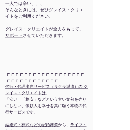
一人では辛い、、、
そんなときには、ぜひグレイス・クリエ
イトをご利用ください。
グレイス・クリエイトが全力をもって、
サポート
させていただきます。
┏┏┏┏┏┏┏┏┏┏┏┏┏┏┏┏┏┏
┏┏┏┏┏┏┏┏┏┏┏┏
代行・代理出席サービス（サクラ派遣）の グ
レイス・クリエイト
は、
「安い」「格安」などという甘い文句を売り
にしない、依頼人を幸せを真に願う本物の代
行サービスです。
結婚式・葬式などの冠婚葬祭
から、
ライブ・