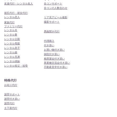
友達代行・レンタル友人
合コンサポート
合コンの人数合わせ
彼氏代行・彼女代行
レンタル恋人
リア充アピール撮影
撮影サポート
家族代行
ファミリー代行
レンタル夫
​愚痴聞き代行
レンタル妻
レンタル父親
代理購入
レンタル母親
付き添い
レンタル息子
お買い物付き添い
レンタル娘
病院付き添い
レンタル兄弟
相席屋会付き添い
レンタル姉妹
異業種交流会付き添い
レンタル祖父・祖母
​不動産見学付き添い
特殊代行
お叱り代行
謝罪サポート
謝罪付き添い
謝罪代行
​土下座代行