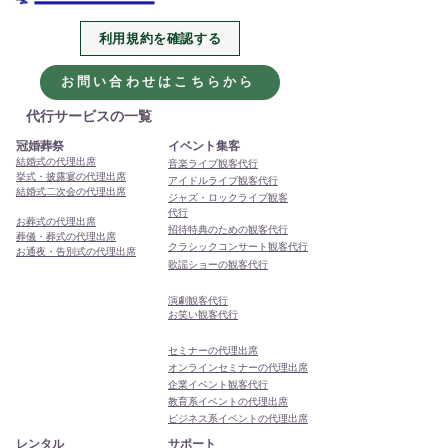
利用規約を確認する
2026年、今年も代行・代
本年もありがと
理出席サービスをよろし
ました
お問い合わせはこちらから
くお願いします
代行サービスの一覧
冠婚葬祭
イベント集客
結婚式の代理出席
音楽ライブ観客代行
挙式・披露宴の代理出席
アイドルライブ観客代行
結婚式二次会の代理出席
ジャズ・ロックライブ観客
代行
お葬式の代理出席
招待特典のための観客代行
葬儀・葬式の代理出席
クラシックコンサート観客代行
お通夜・告別式の代理出席
歌謡ショーの観客代行
演劇観客代行
お笑い観客代行
セミナーの代理出席
オンラインセミナーの代理出席
企業イベント観客代行
教育系イベントの代理出席
ビジネス系イベントの代理出席
レンタル
サポート