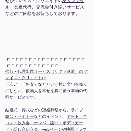
ぜひグレイス・クリエイトの
友人レンタ
ル・友達代行
、
交流会付き添いサービス
などのご依頼をお待ちしております。
┏┏┏┏┏┏┏┏┏┏┏┏┏┏┏┏┏┏
┏┏┏┏┏┏┏┏┏┏┏┏
代行・代理出席サービス（サクラ派遣）の グ
レイス・クリエイト
は、
「安い」「格安」などという甘い文句を売り
にしない、依頼人を幸せを真に願う本物の代
行サービスです。
結婚式・葬式などの冠婚葬祭
から、
ライブ・
舞台
・
セミナー
などのイベント、
デート・合
コン・飲み会・ナンパ、謝罪・ボディガー
ド・話し合い立会
、webページや映画ドラマ