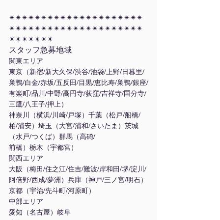
✴︎✴︎✴︎✴︎✴︎✴︎✴︎✴︎✴︎✴︎✴︎✴︎✴︎✴︎✴︎✴︎✴︎✴︎✴︎✴︎✴︎
✴︎✴︎✴︎✴︎✴︎✴︎✴︎✴︎✴︎✴︎✴︎✴︎✴︎✴︎✴︎✴︎✴︎✴︎✴︎✴︎✴︎
✴︎✴︎✴︎✴︎✴︎✴︎✴︎
スタッフ急募地域
関東エリア
東京（新宿/新大久保/渋谷/池袋/上野/日暮里/
巣鴨/白金/赤坂/五反田/目黒/恵比寿/巣鴨/銀座/
有楽町/品川/中野/高円寺/荻窪/吉祥寺/国分寺/
三鷹/八王子/押上）
神奈川（横浜/川崎/戸塚）千葉（松戸/船橋/
柏/浦安）埼玉（大宮/浦和/さいたま）茨城
（水戸/つくば）群馬（高碕/
前橋）栃木（宇都宮）
関西エリア
大阪（梅田/住之江/住吉/難波/岸和田/堺/淀川/
阿倍野/西成/夢洲）兵庫（神戸/三ノ宮/明石）
京都（宇治/先斗町/河原町）
中部エリア
愛知（名古屋）岐阜