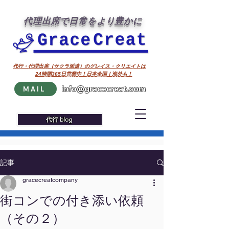
代理出席で日常をより豊かに
代行・代理出席（サクラ派遣）のグレイス・クリエイトは
24時間365日営業中！日本全国！海外も！
info@gracecreat.com
MAIL
代行 blog
記事
gracecreatcompany
街コンでの付き添い依頼
（その２）