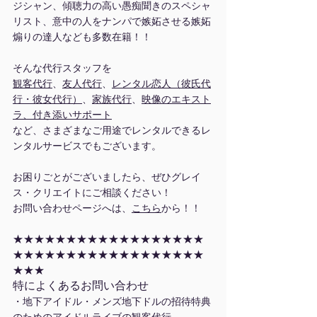
ジシャン、傾聴力の高い愚痴聞きのスペシャ
リスト、意中の人をナンパで嫉妬させる嫉妬
煽りの達人なども多数在籍！！
そんな代行スタッフを
観客代行
、
友人代行
、
レンタル恋人（彼氏代
行・彼女代行）
、
家族代行
、
映像のエキスト
ラ、付き添いサポート
など、さまざまなご用途でレンタルできるレ
ンタルサービスでもございます。
お困りごとがございましたら、ぜひグレイ
ス・クリエイトにご相談ください！
お問い合わせページへは、
こちら
から！！
★★★★★★★★★★★★★★★★★★
★★★★★★★★★★★★★★★★★★
★★★
特によくあるお問い合わせ
・地下アイドル・メンズ地下ドルの招待特典