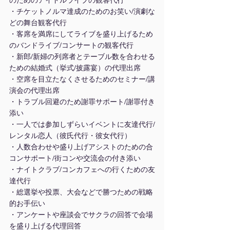
のためのアイドルライブの観客代行
・チケットノルマ達成のためのお笑い/演劇な
どの舞台観客代行
・客席を満席にしてライブを盛り上げるため
のバンドライブ/コンサートの観客代行
・新郎/新婦の列席者とテーブル数を合わせる
ための結婚式（挙式/披露宴）の代理出席
・空席を目立たなくさせるためのセミナー/講
演会の代理出席
・トラブル回避のため謝罪サポート/謝罪付き
添い
・一人では参加しずらいイベントに友達代行/
レンタル恋人（彼氏代行・彼女代行）
・人数合わせや盛り上げアシストのための合
コンサポート/街コンや交流会の付き添い
・ナイトクラブ/コンカフェへの行くための友
達代行
・総選挙や投票、大会などで勝つための戦略
的お手伝い
・アンケートや座談会でサクラの回答で会場
を盛り上げる代理回答