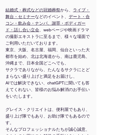
結婚式・葬式などの冠婚葬祭
から、
ライブ・
舞台
・
セミナー
などのイベント、
デート・合
コン・飲み会・ナンパ、謝罪・ボディガー
ド・話し合い立会
、webページや映画ドラマ
の撮影エキストラに至るまで、様々な場面で
ご利用いただいております。
東京、大阪、名古屋、福岡、仙台といった大
都市を始め、北は北海道から、南は鹿児島、
沖縄まで、日本全国どこへでも、
サクラでありながら、たんなるサクラにとど
まらない盛り上げと満足をお届けし、
AIでは解決できない、chatGPTに聞いても答
えてくれない、皆様のお悩み解消のお手伝い
をいたします。
グレイス・クリエイトは、便利屋でもあり、
盛り上げ隊でもあり、お助け隊でもあるので
す。
そんなプロフェッショナルたちが誠心誠意、