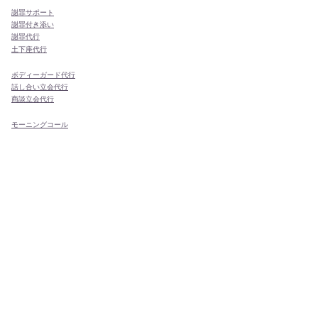
謝罪サポート
謝罪付き添い
謝罪代行
​土下座代行
ボディーガード代行
話し合い立会代行
商談立会代行
モーニングコール
ドラマ・映画エキストラ
その他
あなたのご要望の代行も！
日本全国どこでも代行・代理出席が可能です！
関東地方
関西地方
中部地方
東北地方
九州地方
東京都
大阪府
愛知県
青森県
福岡県
千葉県
京都府
岐阜県
秋田県
佐賀県
神奈川県
兵庫県
山梨県
岩手県
長崎県
埼玉県
奈良県
長野県
宮城県
熊本県
茨城県
三重県
富山県
山形県
大分県
群馬県
滋賀県
石川県
福島県
宮崎県
栃木県
和歌山県
新潟県
鹿児島県
福井県