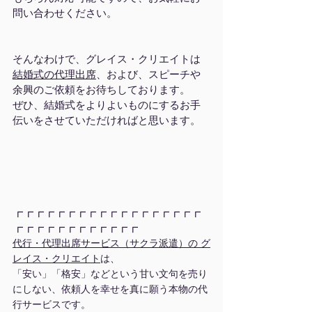
問い合わせください。
そんなわけで、グレイス・クリエイトは
結婚式の代理出席
、および、スピーチや
余興のご依頼をお待ちしております。
ぜひ、結婚式をよりよいものにするお手
伝いをさせていただければと思います。
┏┏┏┏┏┏┏┏┏┏┏┏┏┏┏┏┏┏
┏┏┏┏┏┏┏┏┏┏┏┏
代行・代理出席サービス（サクラ派遣）の グ
レイス・クリエイト
は、
「安い」「格安」などという甘い文句を売り
にしない、依頼人を幸せを真に願う本物の代
行サービスです。