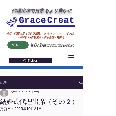
代理出席で日常をより豊かに
代行・代理出席（サクラ派遣）のグレイス・クリエイトは
24時間365日営業中！日本全国！海外も！
info@gracecreat.com
MAIL
代行 blog
記事
gracecreatcompany
結婚式代理出席（その２）
更新日：
2025年10月21日