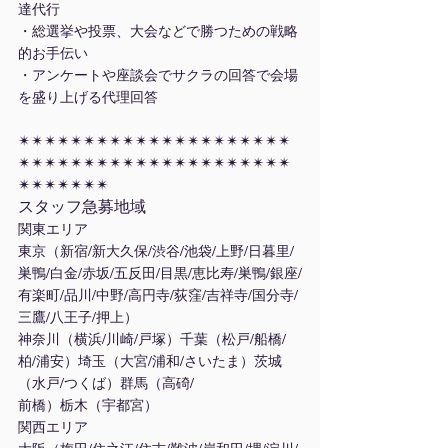
達代行
・総選挙や投票、大会などで勝つための戦略
的お手伝い
・アンケートや座談会でサクラの回答で会場
を盛り上げる代理回答
✴︎✴︎✴︎✴︎✴︎✴︎✴︎✴︎✴︎✴︎✴︎✴︎✴︎✴︎✴︎✴︎✴︎✴︎✴︎✴︎✴︎
✴︎✴︎✴︎✴︎✴︎✴︎✴︎✴︎✴︎✴︎✴︎✴︎✴︎✴︎✴︎✴︎✴︎✴︎✴︎✴︎✴︎
✴︎✴︎✴︎✴︎✴︎✴︎✴︎
スタッフ急募地域
関東エリア
東京（新宿/新大久保/渋谷/池袋/上野/日暮里/
巣鴨/白金/赤坂/五反田/目黒/恵比寿/巣鴨/銀座/
有楽町/品川/中野/高円寺/荻窪/吉祥寺/国分寺/
三鷹/八王子/押上）
神奈川（横浜/川崎/戸塚）千葉（松戸/船橋/
柏/浦安）埼玉（大宮/浦和/さいたま）茨城
（水戸/つくば）群馬（高碕/
前橋）栃木（宇都宮）
関西エリア