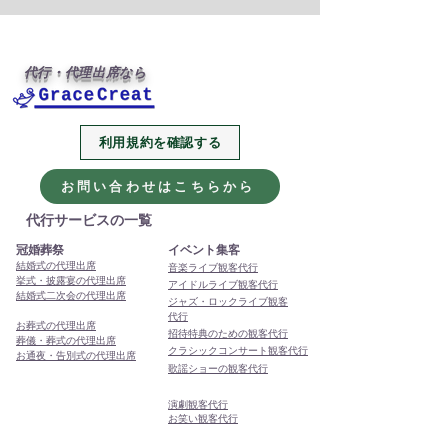
代行・代理出席なら
利用規約を確認する
2026年、今年も代行・代
本年もありがと
理出席サービスをよろし
ました
お問い合わせはこちらから
くお願いします
代行サービスの一覧
冠婚葬祭
イベント集客
結婚式の代理出席
音楽ライブ観客代行
挙式・披露宴の代理出席
アイドルライブ観客代行
結婚式二次会の代理出席
ジャズ・ロックライブ観客
代行
お葬式の代理出席
招待特典のための観客代行
葬儀・葬式の代理出席
クラシックコンサート観客代行
お通夜・告別式の代理出席
歌謡ショーの観客代行
演劇観客代行
お笑い観客代行