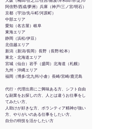
大阪（梅田/住之江/住吉/難波/岸和田/堺/淀川/
阿倍野/西成/夢洲）兵庫（神戸/三ノ宮/明石）
京都（宇治/先斗町/河原町）
中部エリア
愛知（名古屋）岐阜
東海エリア
静岡（浜松/伊豆）
北信越エリア
新潟（新潟/長岡）長野（長野/松本）
東北・北海道エリア
宮城（仙台）岩手（盛岡）北海道（札幌）
九州・沖縄エリア
福岡（博多/北九州/小倉）長崎/宮崎/鹿児島
代行・代理出席にご興味ある方、シフト自由
な副業をお探しの方、人とは違うお仕事をし
てみたい方、
人助けが好きな方、ボランティア精神が強い
方、やりがいのある仕事をしたい方、
自分の特技を活かしたい方