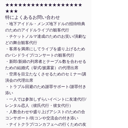
★★★★★★★★★★★★★★★★★★
★★★
特によくあるお問い合わせ
・地下アイドル・メンズ地下ドルの招待特典
のためのアイドルライブの観客代行
・チケットノルマ達成のためのお笑い/演劇な
どの舞台観客代行
・客席を満席にしてライブを盛り上げるため
のバンドライブ/コンサートの観客代行
・新郎/新婦の列席者とテーブル数を合わせる
ための結婚式（挙式/披露宴）の代理出席
・空席を目立たなくさせるためのセミナー/講
演会の代理出席
・トラブル回避のため謝罪サポート/謝罪付き
添い
・一人では参加しずらいイベントに友達代行/
レンタル恋人（彼氏代行・彼女代行）
・人数合わせや盛り上げアシストのための合
コンサポート/街コンや交流会の付き添い
・ナイトクラブ/コンカフェへの行くための友