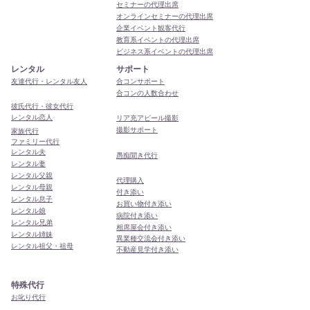
セミナーの代理出席
オンラインセミナーの代理出席
企業イベント観客代行
教育系イベントの代理出席
ビジネス系イベントの代理出席
レンタル
サポート
友達代行・レンタル友人
合コンサポート
合コンの人数合わせ
彼氏代行・彼女代行
レンタル恋人
リア充アピール撮影
撮影サポート
家族代行
ファミリー代行
レンタル夫
​愚痴聞き代行
レンタル妻
レンタル父親
代理購入
レンタル母親
付き添い
レンタル息子
お買い物付き添い
レンタル娘
病院付き添い
レンタル兄弟
相席屋会付き添い
レンタル姉妹
異業種交流会付き添い
レンタル祖父・祖母
​不動産見学付き添い
特殊代行
お叱り代行