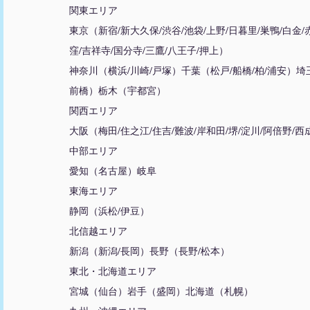
関東エリア
東京（新宿/新大久保/渋谷/池袋/上野/日暮里/巣鴨/白金/
窪/吉祥寺/国分寺/三鷹/八王子/押上）
神奈川（横浜/川崎/戸塚）千葉（松戸/船橋/柏/浦安）埼
前橋）栃木（宇都宮）
関西エリア
大阪（梅田/住之江/住吉/難波/岸和田/堺/淀川/阿倍野/
中部エリア
愛知（名古屋）岐阜
東海エリア
静岡（浜松/伊豆）
北信越エリア
新潟（新潟/長岡）長野（長野/松本）
東北・北海道エリア
宮城（仙台）岩手（盛岡）北海道（札幌）