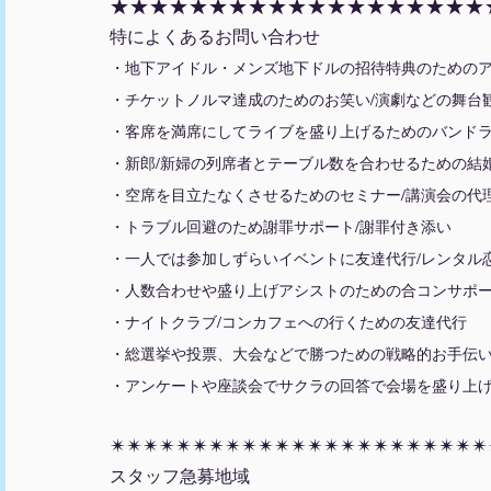
★★★★★★★★★★★★★★★★★★★
特によくあるお問い合わせ
・地下アイドル・メンズ地下ドルの招待特典のための
・チケットノルマ達成のためのお笑い/演劇などの舞台
・客席を満席にしてライブを盛り上げるためのバンドラ
・新郎/新婦の列席者とテーブル数を合わせるための結
・空席を目立たなくさせるためのセミナー/講演会の代
・トラブル回避のため謝罪サポート/謝罪付き添い
・一人では参加しずらいイベントに友達代行/レンタル
・人数合わせや盛り上げアシストのための合コンサポー
・ナイトクラブ/コンカフェへの行くための友達代行
・総選挙や投票、大会などで勝つための戦略的お手伝
・アンケートや座談会でサクラの回答で会場を盛り上
✴︎✴︎✴︎✴︎✴︎✴︎✴︎✴︎✴︎✴︎✴︎✴︎✴︎✴︎✴︎✴︎✴︎✴︎✴︎✴︎✴︎✴︎✴︎
スタッフ急募地域