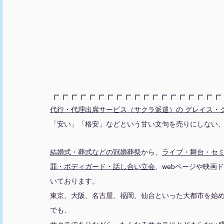
┏┏┏┏┏┏┏┏┏┏┏┏┏┏┏┏┏┏┏
代行・代理出席サービス（サクラ派遣）の グレイス・
「安い」「格安」などという甘い文句を売りにしない
結婚式・葬式などの冠婚葬祭
から、
ライブ・舞台
・
セ
罪・ボディガード・話し合い立会
、webページや映画
いております。
東京、大阪、名古屋、福岡、仙台といった大都市を始
でも、