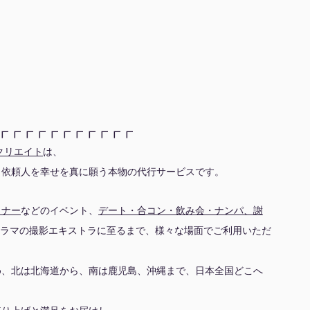
┏┏┏┏┏┏┏┏┏┏┏
クリエイト
は、
、依頼人を幸せを真に願う本物の代行サービスです。
ミナー
などのイベント、
デート・合コン・飲み会・ナンパ、謝
ドラマの撮影エキストラに至るまで、様々な場面でご利用いただ
め、北は北海道から、南は鹿児島、沖縄まで、日本全国どこへ