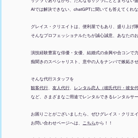
サクラでありながら、たんなるサクラにとどまらない
AIでは解決できない、chatGPTに聞いても答えてく
グレイス・クリエイトは、便利屋でもあり、盛り上げ
そんなプロフェッショナルたちが誠心誠意、あなたの
演技経験豊富な俳優・女優、結婚式の余興や合コンで
痴聞きのスペシャリスト、意中の人をナンパで嫉妬さ
そんな代行スタッフを
観客代行
、
友人代行
、
レンタル恋人（彼氏代行・彼女
など、さまざまなご用途でレンタルできるレンタルサ
お困りごとがございましたら、ぜひグレイス・クリエ
お問い合わせページへは、
こちら
から！！