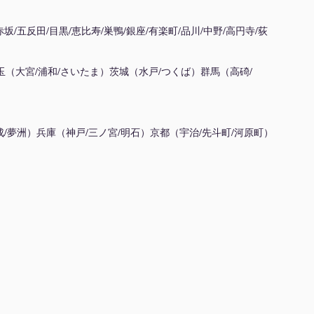
赤坂/五反田/目黒/恵比寿/巣鴨/銀座/有楽町/品川/中野/高円寺/荻
玉（大宮/浦和/さいたま）茨城（水戸/つくば）群馬（高碕/
西成/夢洲）兵庫（神戸/三ノ宮/明石）京都（宇治/先斗町/河原町）