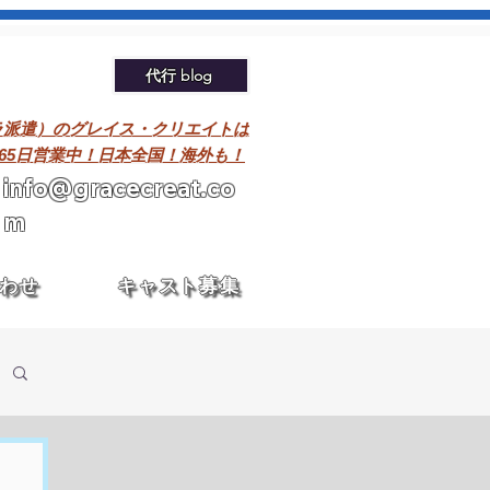
代行 blog
ラ派遣）のグレイス・クリエイトは
365日営業中！日本全国！海外も！
info@gracecreat.co
m
わせ
キャスト募集