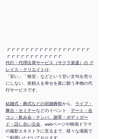
┏┏┏┏┏┏┏┏┏┏┏┏┏┏┏┏┏┏
┏┏┏┏┏┏┏┏┏┏┏┏
代行・代理出席サービス（サクラ派遣）の グ
レイス・クリエイト
は、
「安い」「格安」などという甘い文句を売り
にしない、依頼人を幸せを真に願う本物の代
行サービスです。
結婚式・葬式などの冠婚葬祭
から、
ライブ・
舞台
・
セミナー
などのイベント、
デート・合
コン・飲み会・ナンパ、謝罪・ボディガー
ド・話し合い立会
、webページや映画ドラマ
の撮影エキストラに至るまで、様々な場面で
ご利用いただいております。