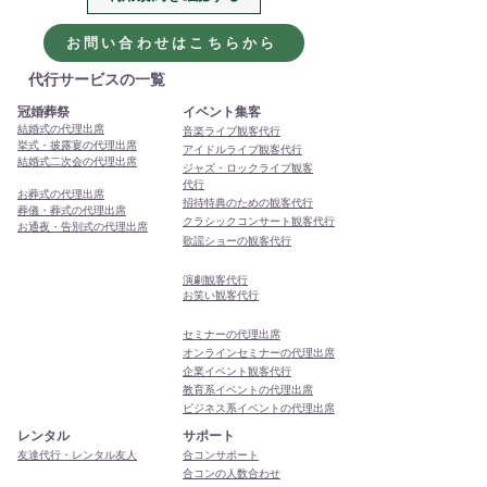
2026年、今年も代行・代
本年もありがと
理出席サービスをよろし
ました
お問い合わせはこちらから
くお願いします
代行サービスの一覧
冠婚葬祭
イベント集客
結婚式の代理出席
音楽ライブ観客代行
挙式・披露宴の代理出席
アイドルライブ観客代行
結婚式二次会の代理出席
ジャズ・ロックライブ観客
代行
お葬式の代理出席
招待特典のための観客代行
葬儀・葬式の代理出席
クラシックコンサート観客代行
お通夜・告別式の代理出席
歌謡ショーの観客代行
演劇観客代行
お笑い観客代行
セミナーの代理出席
オンラインセミナーの代理出席
企業イベント観客代行
教育系イベントの代理出席
ビジネス系イベントの代理出席
レンタル
サポート
友達代行・レンタル友人
合コンサポート
合コンの人数合わせ