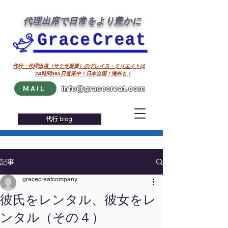
代理出席で日常をより豊かに
代行・代理出席（サクラ派遣）のグレイス・クリエイトは
24時間365日営業中！日本全国！海外も！
info@gracecreat.com
MAIL
代行 blog
記事
gracecreatcompany
彼氏をレンタル、彼女をレ
ンタル（その４）