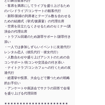
どの舞台観客代行
・客席を満席にしてライブを盛り上げるため
のバンドライブ/コンサートの観客代行
・新郎/新婦の列席者とテーブル数を合わせる
ための結婚式（挙式/披露宴）の代理出席
・空席を目立たなくさせるためのセミナー/講
演会の代理出席
・トラブル回避のため謝罪サポート/謝罪付き
添い
・一人では参加しずらいイベントに友達代行/
レンタル恋人（彼氏代行・彼女代行）
・人数合わせや盛り上げアシストのための合
コンサポート/街コンや交流会の付き添い
・ナイトクラブ/コンカフェへの行くための友
達代行
・総選挙や投票、大会などで勝つための戦略
的お手伝い
・アンケートや座談会でサクラの回答で会場
を盛り上げる代理回答
✴︎✴︎✴︎✴︎✴︎✴︎✴︎✴︎✴︎✴︎✴︎✴︎✴︎✴︎✴︎✴︎✴︎✴︎✴︎✴︎✴︎