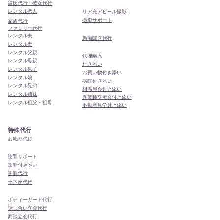
彼氏代行・彼女代行
レンタル恋人
リア充アピール撮影
撮影サポート
家族代行
ファミリー代行
レンタル夫
​愚痴聞き代行
レンタル妻
レンタル父親
代理購入
レンタル母親
付き添い
レンタル息子
お買い物付き添い
レンタル娘
病院付き添い
レンタル兄弟
相席屋会付き添い
レンタル姉妹
異業種交流会付き添い
レンタル祖父・祖母
​不動産見学付き添い
特殊代行
お叱り代行
謝罪サポート
謝罪付き添い
謝罪代行
​土下座代行
ボディーガード代行
話し合い立会代行
商談立会代行