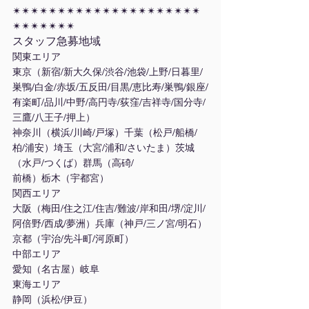
✴︎✴︎✴︎✴︎✴︎✴︎✴︎✴︎✴︎✴︎✴︎✴︎✴︎✴︎✴︎✴︎✴︎✴︎✴︎✴︎✴︎
✴︎✴︎✴︎✴︎✴︎✴︎✴︎
スタッフ急募地域
関東エリア
東京（新宿/新大久保/渋谷/池袋/上野/日暮里/
巣鴨/白金/赤坂/五反田/目黒/恵比寿/巣鴨/銀座/
有楽町/品川/中野/高円寺/荻窪/吉祥寺/国分寺/
三鷹/八王子/押上）
神奈川（横浜/川崎/戸塚）千葉（松戸/船橋/
柏/浦安）埼玉（大宮/浦和/さいたま）茨城
（水戸/つくば）群馬（高碕/
前橋）栃木（宇都宮）
関西エリア
大阪（梅田/住之江/住吉/難波/岸和田/堺/淀川/
阿倍野/西成/夢洲）兵庫（神戸/三ノ宮/明石）
京都（宇治/先斗町/河原町）
中部エリア
愛知（名古屋）岐阜
東海エリア
静岡（浜松/伊豆）