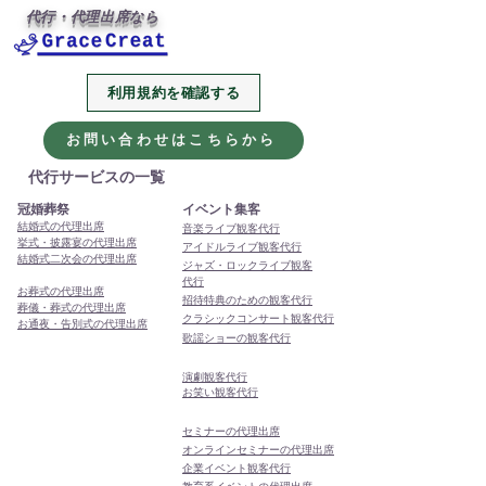
代行・代理出席なら
利用規約を確認する
2026年、今年も代行・代
本年もありがと
理出席サービスをよろし
ました
お問い合わせはこちらから
くお願いします
代行サービスの一覧
冠婚葬祭
イベント集客
結婚式の代理出席
音楽ライブ観客代行
挙式・披露宴の代理出席
アイドルライブ観客代行
結婚式二次会の代理出席
ジャズ・ロックライブ観客
代行
お葬式の代理出席
招待特典のための観客代行
葬儀・葬式の代理出席
クラシックコンサート観客代行
お通夜・告別式の代理出席
歌謡ショーの観客代行
演劇観客代行
お笑い観客代行
セミナーの代理出席
オンラインセミナーの代理出席
企業イベント観客代行