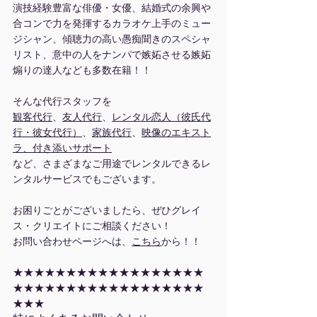
演技経験豊富な俳優・女優、結婚式の余興や
合コンで力を発揮するカラオケ上手のミュー
ジシャン、傾聴力の高い愚痴聞きのスペシャ
リスト、意中の人をナンパで嫉妬させる嫉妬
煽りの達人なども多数在籍！！
そんな代行スタッフを
観客代行
、
友人代行
、
レンタル恋人（彼氏代
行・彼女代行）
、
家族代行
、
映像のエキスト
ラ、付き添いサポート
など、さまざまなご用途でレンタルできるレ
ンタルサービスでもございます。
お困りごとがございましたら、ぜひグレイ
ス・クリエイトにご相談ください！
お問い合わせページへは、
こちら
から！！
★★★★★★★★★★★★★★★★★★
★★★★★★★★★★★★★★★★★★
★★★