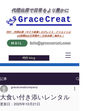
代理出席で日常をより豊かに
代行・代理出席（サクラ派遣）のグレイス・クリエイトは
24時間365日営業中！日本全国！海外も！
info@gracecreat.com
MAIL
代行 blog
記事
gracecreatcompany
大食い付き添いレンタル
更新日：
2025年10月21日