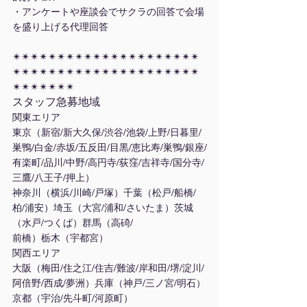
・アンケートや座談会でサクラの回答で会場
を盛り上げる代理回答
✴︎✴︎✴︎✴︎✴︎✴︎✴︎✴︎✴︎✴︎✴︎✴︎✴︎✴︎✴︎✴︎✴︎✴︎✴︎✴︎✴︎
✴︎✴︎✴︎✴︎✴︎✴︎✴︎✴︎✴︎✴︎✴︎✴︎✴︎✴︎✴︎✴︎✴︎✴︎✴︎✴︎✴︎
✴︎✴︎✴︎✴︎✴︎✴︎✴︎
スタッフ急募地域
関東エリア
東京（新宿/新大久保/渋谷/池袋/上野/日暮里/
巣鴨/白金/赤坂/五反田/目黒/恵比寿/巣鴨/銀座/
有楽町/品川/中野/高円寺/荻窪/吉祥寺/国分寺/
三鷹/八王子/押上）
神奈川（横浜/川崎/戸塚）千葉（松戸/船橋/
柏/浦安）埼玉（大宮/浦和/さいたま）茨城
（水戸/つくば）群馬（高碕/
前橋）栃木（宇都宮）
関西エリア
大阪（梅田/住之江/住吉/難波/岸和田/堺/淀川/
阿倍野/西成/夢洲）兵庫（神戸/三ノ宮/明石）
京都（宇治/先斗町/河原町）