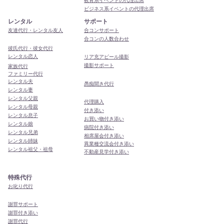
教育系イベントの代理出席
ビジネス系イベントの代理出席
レンタル
サポート
友達代行・レンタル友人
合コンサポート
合コンの人数合わせ
彼氏代行・彼女代行
レンタル恋人
リア充アピール撮影
撮影サポート
家族代行
ファミリー代行
レンタル夫
​愚痴聞き代行
レンタル妻
レンタル父親
代理購入
レンタル母親
付き添い
レンタル息子
お買い物付き添い
レンタル娘
病院付き添い
レンタル兄弟
相席屋会付き添い
レンタル姉妹
異業種交流会付き添い
レンタル祖父・祖母
​不動産見学付き添い
特殊代行
お叱り代行
謝罪サポート
謝罪付き添い
謝罪代行