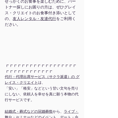
せっかくのお食事を楽しむために、パー
トナー探しにお困りの方は、ぜひグレイ
ス・クリエイトのお食事付き添いとして
の、
友人レンタル・友達代行
をご利用く
ださい。
┏┏┏┏┏┏┏┏┏┏┏┏┏┏┏┏┏┏
┏┏┏┏┏┏┏┏┏┏┏┏
代行・代理出席サービス（サクラ派遣）の グ
レイス・クリエイト
は、
「安い」「格安」などという甘い文句を売り
にしない、依頼人を幸せを真に願う本物の代
行サービスです。
結婚式・葬式などの冠婚葬祭
から、
ライブ・
舞台
・
セミナー
などのイベント、
デート・合