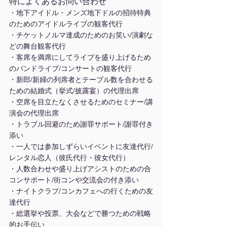
特によくあるお問い合わせ
・地下アイドル・メンズ地下ドルの招待特典
のためのアイドルライブの観客代行
・チケットノルマ達成のためのお笑い/演劇な
どの舞台観客代行
・客席を満席にしてライブを盛り上げるため
のバンドライブ/コンサートの観客代行
・新郎/新婦の列席者とテーブル数を合わせる
ための結婚式（挙式/披露宴）の代理出席
・空席を目立たなくさせるためのセミナー/講
演会の代理出席
・トラブル回避のため謝罪サポート/謝罪付き
添い
・一人では参加しずらいイベントに友達代行/
レンタル恋人（彼氏代行・彼女代行）
・人数合わせや盛り上げアシストのための合
コンサポート/街コンや交流会の付き添い
・ナイトクラブ/コンカフェへの行くための友
達代行
・総選挙や投票、大会などで勝つための戦略
的お手伝い