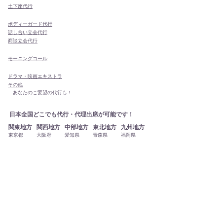
​土下座代行
ボディーガード代行
話し合い立会代行
商談立会代行
モーニングコール
ドラマ・映画エキストラ
その他
あなたのご要望の代行も！
日本全国どこでも代行・代理出席が可能です！
関東地方
関西地方
中部地方
東北地方
九州地方
東京都
大阪府
愛知県
青森県
福岡県
千葉県
京都府
岐阜県
秋田県
佐賀県
神奈川県
兵庫県
山梨県
岩手県
長崎県
埼玉県
奈良県
長野県
宮城県
熊本県
茨城県
三重県
富山県
山形県
大分県
群馬県
滋賀県
石川県
福島県
宮崎県
栃木県
和歌山県
新潟県
鹿児島県
福井県
静岡県
四国地方
中国地方
北海道地方
沖縄地方
徳島県
鳥取県
北海道
沖縄県