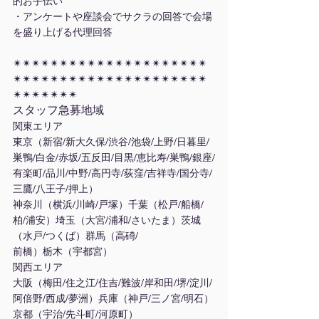
的お手伝い
・アンケートや座談会でサクラの回答で会場
を盛り上げる代理回答
✴︎✴︎✴︎✴︎✴︎✴︎✴︎✴︎✴︎✴︎✴︎✴︎✴︎✴︎✴︎✴︎✴︎✴︎✴︎✴︎✴︎
✴︎✴︎✴︎✴︎✴︎✴︎✴︎✴︎✴︎✴︎✴︎✴︎✴︎✴︎✴︎✴︎✴︎✴︎✴︎✴︎✴︎
✴︎✴︎✴︎✴︎✴︎✴︎✴︎
スタッフ急募地域
関東エリア
東京（新宿/新大久保/渋谷/池袋/上野/日暮里/
巣鴨/白金/赤坂/五反田/目黒/恵比寿/巣鴨/銀座/
有楽町/品川/中野/高円寺/荻窪/吉祥寺/国分寺/
三鷹/八王子/押上）
神奈川（横浜/川崎/戸塚）千葉（松戸/船橋/
柏/浦安）埼玉（大宮/浦和/さいたま）茨城
（水戸/つくば）群馬（高碕/
前橋）栃木（宇都宮）
関西エリア
大阪（梅田/住之江/住吉/難波/岸和田/堺/淀川/
阿倍野/西成/夢洲）兵庫（神戸/三ノ宮/明石）
京都（宇治/先斗町/河原町）