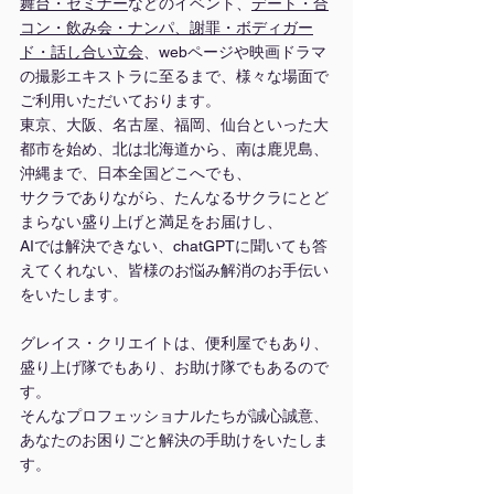
舞台
・
セミナー
などのイベント、
デート・合
コン・飲み会・ナンパ、謝罪・ボディガー
ド・話し合い立会
、webページや映画ドラマ
の撮影エキストラに至るまで、様々な場面で
ご利用いただいております。
東京、大阪、名古屋、福岡、仙台といった大
都市を始め、北は北海道から、南は鹿児島、
沖縄まで、日本全国どこへでも、
サクラでありながら、たんなるサクラにとど
まらない盛り上げと満足をお届けし、
AIでは解決できない、chatGPTに聞いても答
えてくれない、皆様のお悩み解消のお手伝い
をいたします。
グレイス・クリエイトは、便利屋でもあり、
盛り上げ隊でもあり、お助け隊でもあるので
す。
そんなプロフェッショナルたちが誠心誠意、
あなたのお困りごと解決の手助けをいたしま
す。