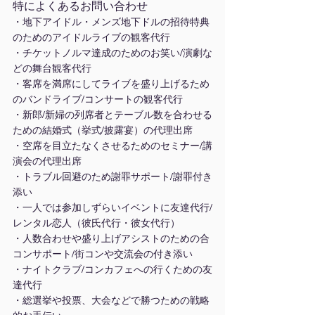
特によくあるお問い合わせ
・地下アイドル・メンズ地下ドルの招待特典
のためのアイドルライブの観客代行
・チケットノルマ達成のためのお笑い/演劇な
どの舞台観客代行
・客席を満席にしてライブを盛り上げるため
のバンドライブ/コンサートの観客代行
・新郎/新婦の列席者とテーブル数を合わせる
ための結婚式（挙式/披露宴）の代理出席
・空席を目立たなくさせるためのセミナー/講
演会の代理出席
・トラブル回避のため謝罪サポート/謝罪付き
添い
・一人では参加しずらいイベントに友達代行/
レンタル恋人（彼氏代行・彼女代行）
・人数合わせや盛り上げアシストのための合
コンサポート/街コンや交流会の付き添い
・ナイトクラブ/コンカフェへの行くための友
達代行
・総選挙や投票、大会などで勝つための戦略