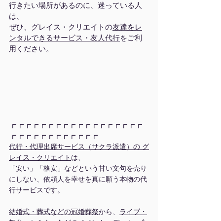
行きたい場所があるのに、迷っている人
は、
ぜひ、グレイス・クリエイトの
友達をレ
ンタルできるサービス・友人代行
をご利
用ください。
┏┏┏┏┏┏┏┏┏┏┏┏┏┏┏┏┏┏
┏┏┏┏┏┏┏┏┏┏┏┏
代行・代理出席サービス（サクラ派遣）の グ
レイス・クリエイト
は、
「安い」「格安」などという甘い文句を売り
にしない、依頼人を幸せを真に願う本物の代
行サービスです。
結婚式・葬式などの冠婚葬祭
から、
ライブ・