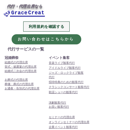
代行・代理出席なら
利用規約を確認する
2026年、今年も代行・代
本年もありがと
理出席サービスをよろし
ました
お問い合わせはこちらから
くお願いします
代行サービスの一覧
冠婚葬祭
イベント集客
結婚式の代理出席
音楽ライブ観客代行
挙式・披露宴の代理出席
アイドルライブ観客代行
結婚式二次会の代理出席
ジャズ・ロックライブ観客
代行
お葬式の代理出席
招待特典のための観客代行
葬儀・葬式の代理出席
クラシックコンサート観客代行
お通夜・告別式の代理出席
歌謡ショーの観客代行
演劇観客代行
お笑い観客代行
セミナーの代理出席
オンラインセミナーの代理出席
企業イベント観客代行