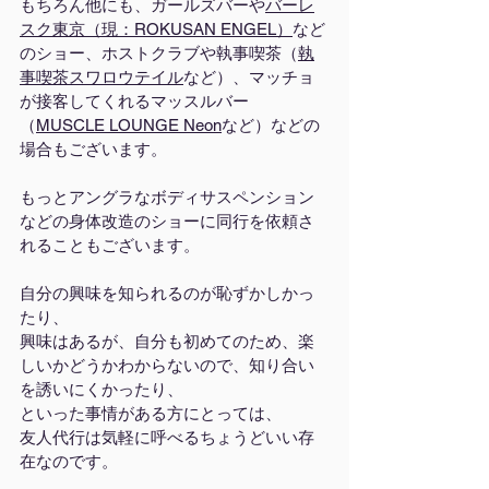
もちろん他にも、ガールズバーや
バーレ
スク東京（現：ROKUSAN ENGEL）
など
のショー、ホストクラブや執事喫茶（
執
事喫茶スワロウテイル
など）、マッチョ
が接客してくれるマッスルバー
（
MUSCLE LOUNGE Neon
など）などの
場合もございます。
もっとアングラなボディサスペンション
などの身体改造のショーに同行を依頼さ
れることもございます。
自分の興味を知られるのが恥ずかしかっ
たり、
興味はあるが、自分も初めてのため、楽
しいかどうかわからないので、知り合い
を誘いにくかったり、
といった事情がある方にとっては、
友人代行は気軽に呼べるちょうどいい存
在なのです。