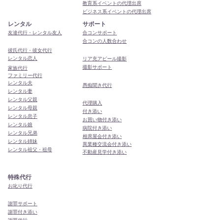
教育系イベントの代理出席
ビジネス系イベントの代理出席
レンタル
サポート
友達代行・レンタル友人
合コンサポート
合コンの人数合わせ
彼氏代行・彼女代行
レンタル恋人
リア充アピール撮影
撮影サポート
家族代行
ファミリー代行
レンタル夫
​愚痴聞き代行
レンタル妻
レンタル父親
代理購入
レンタル母親
付き添い
レンタル息子
お買い物付き添い
レンタル娘
病院付き添い
レンタル兄弟
相席屋会付き添い
レンタル姉妹
異業種交流会付き添い
レンタル祖父・祖母
​不動産見学付き添い
特殊代行
お叱り代行
謝罪サポート
謝罪付き添い