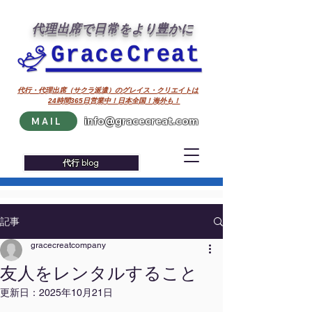
代理出席で日常をより豊かに
代行・代理出席（サクラ派遣）のグレイス・クリエイトは
24時間365日営業中！日本全国！海外も！
info@gracecreat.com
MAIL
代行 blog
記事
gracecreatcompany
友人をレンタルすること
更新日：
2025年10月21日