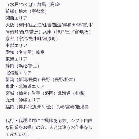
（水戸/つくば）群馬（高碕/
前橋）栃木（宇都宮）
関西エリア
大阪（梅田/住之江/住吉/難波/岸和田/堺/淀川/
阿倍野/西成/夢洲）兵庫（神戸/三ノ宮/明石）
京都（宇治/先斗町/河原町）
中部エリア
愛知（名古屋）岐阜
東海エリア
静岡（浜松/伊豆）
北信越エリア
新潟（新潟/長岡）長野（長野/松本）
東北・北海道エリア
宮城（仙台）岩手（盛岡）北海道（札幌）
九州・沖縄エリア
福岡（博多/北九州/小倉）長崎/宮崎/鹿児島
代行・代理出席にご興味ある方、シフト自由
な副業をお探しの方、人とは違うお仕事をし
てみたい方、