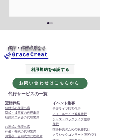
代行・代理出席なら
利用規約を確認する
2026年、今年も代行・代
本年もありがと
理出席サービスをよろし
ました
お問い合わせはこちらから
くお願いします
代行サービスの一覧
冠婚葬祭
イベント集客
結婚式の代理出席
音楽ライブ観客代行
挙式・披露宴の代理出席
アイドルライブ観客代行
結婚式二次会の代理出席
ジャズ・ロックライブ観客
代行
お葬式の代理出席
招待特典のための観客代行
葬儀・葬式の代理出席
クラシックコンサート観客代行
お通夜・告別式の代理出席