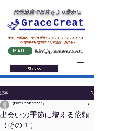
代理出席で日常をより豊かに
代行・代理出席（サクラ派遣）のグレイス・クリエイトは
24時間365日営業中！日本全国！海外も！
info@gracecreat.com
MAIL
代行 blog
記事
gracecreatcompany
出会いの季節に増える依頼
（その１）