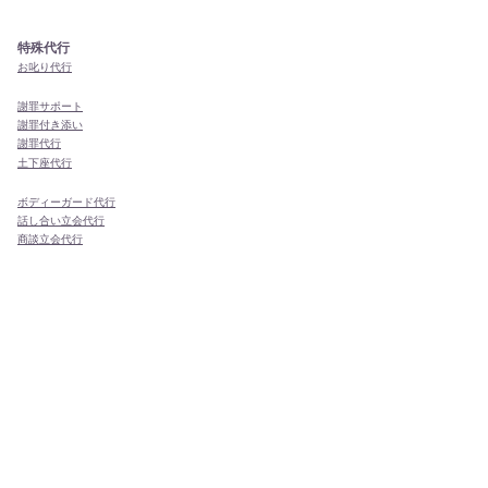
特殊代行
お叱り代行
謝罪サポート
謝罪付き添い
謝罪代行
​土下座代行
ボディーガード代行
話し合い立会代行
商談立会代行
モーニングコール
ドラマ・映画エキストラ
その他
あなたのご要望の代行も！
日本全国どこでも代行・代理出席が可能です！
関東地方
関西地方
中部地方
東北地方
九州地方
東京都
大阪府
愛知県
青森県
福岡県
千葉県
京都府
岐阜県
秋田県
佐賀県
神奈川県
兵庫県
山梨県
岩手県
長崎県