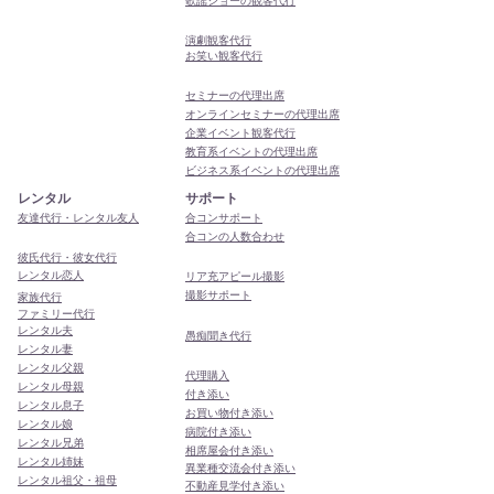
歌謡ショーの観客代行
演劇観客代行
お笑い観客代行
セミナーの代理出席
オンラインセミナーの代理出席
企業イベント観客代行
教育系イベントの代理出席
ビジネス系イベントの代理出席
レンタル
サポート
友達代行・レンタル友人
合コンサポート
合コンの人数合わせ
彼氏代行・彼女代行
レンタル恋人
リア充アピール撮影
撮影サポート
家族代行
ファミリー代行
レンタル夫
​愚痴聞き代行
レンタル妻
レンタル父親
代理購入
レンタル母親
付き添い
レンタル息子
お買い物付き添い
レンタル娘
病院付き添い
レンタル兄弟
相席屋会付き添い
レンタル姉妹
異業種交流会付き添い
レンタル祖父・祖母
​不動産見学付き添い