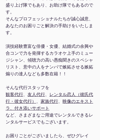
盛り上げ隊でもあり、お助け隊でもあるので
す。
そんなプロフェッショナルたちが誠心誠意、
あなたのお困りごと解決の手助けをいたしま
す。
演技経験豊富な俳優・女優、結婚式の余興や
合コンで力を発揮するカラオケ上手のミュー
ジシャン、傾聴力の高い愚痴聞きのスペシャ
リスト、意中の人をナンパで嫉妬させる嫉妬
煽りの達人なども多数在籍！！
そんな代行スタッフを
観客代行
、
友人代行
、
レンタル恋人（彼氏代
行・彼女代行）
、
家族代行
、
映像のエキスト
ラ、付き添いサポート
など、さまざまなご用途でレンタルできるレ
ンタルサービスでもございます。
お困りごとがございましたら、ぜひグレイ