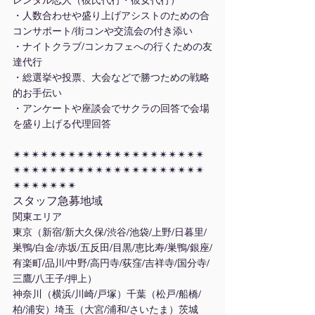
レンタル恋人（彼氏代行・彼女代行）
・人数合わせや盛り上げアシストのための合
コンサポート/街コンや交流会の付き添い
・ナイトクラブ/コンカフェへの行くための友
達代行
・総選挙や投票、大会などで勝つための戦略
的お手伝い
・アンケートや座談会でサクラの回答で会場
を盛り上げる代理回答
✴︎✴︎✴︎✴︎✴︎✴︎✴︎✴︎✴︎✴︎✴︎✴︎✴︎✴︎✴︎✴︎✴︎✴︎✴︎✴︎✴︎
✴︎✴︎✴︎✴︎✴︎✴︎✴︎✴︎✴︎✴︎✴︎✴︎✴︎✴︎✴︎✴︎✴︎✴︎✴︎✴︎✴︎
✴︎✴︎✴︎✴︎✴︎✴︎✴︎
スタッフ急募地域
関東エリア
東京（新宿/新大久保/渋谷/池袋/上野/日暮里/
巣鴨/白金/赤坂/五反田/目黒/恵比寿/巣鴨/銀座/
有楽町/品川/中野/高円寺/荻窪/吉祥寺/国分寺/
三鷹/八王子/押上）
神奈川（横浜/川崎/戸塚）千葉（松戸/船橋/
柏/浦安）埼玉（大宮/浦和/さいたま）茨城