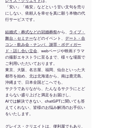
レイス・クリエイト
は、
「安い」「格安」などという甘い文句を売り
にしない、依頼人を幸せを真に願う本物の代
行サービスです。
結婚式・葬式などの冠婚葬祭
から、
ライブ・
舞台
・
セミナー
などのイベント、
デート・合
コン・飲み会・ナンパ、謝罪・ボディガー
ド・話し合い立会
、webページや映画ドラマ
の撮影エキストラに至るまで、様々な場面で
ご利用いただいております。
東京、大阪、名古屋、福岡、仙台といった大
都市を始め、北は北海道から、南は鹿児島、
沖縄まで、日本全国どこへでも、
サクラでありながら、たんなるサクラにとど
まらない盛り上げと満足をお届けし、
AIでは解決できない、chatGPTに聞いても答
えてくれない、皆様のお悩み解消のお手伝い
をいたします。
グレイス・クリエイトは、便利屋でもあり、