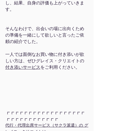
し、結果、自身の評価も上がっていきま
す。
そんなわけで、出会いの場に出向くため
の準備を一緒にして欲しいと言ったご依
頼の紹介でした。
一人では面倒なお買い物に付き添いが欲
しい方は、ぜひグレイス・クリエイトの
付き添いサービス
をご利用ください。
┏┏┏┏┏┏┏┏┏┏┏┏┏┏┏┏┏┏
┏┏┏┏┏┏┏┏┏┏┏┏
代行・代理出席サービス（サクラ派遣）の グ