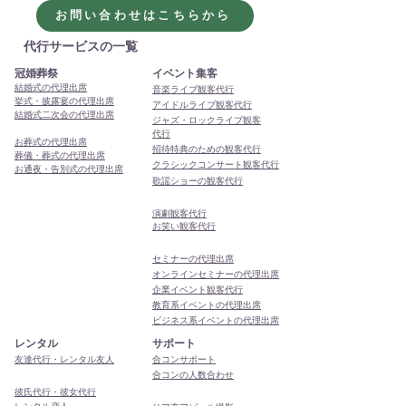
理出席サービスをよろし
ました
お問い合わせはこちらから
くお願いします
代行サービスの一覧
冠婚葬祭
イベント集客
結婚式の代理出席
音楽ライブ観客代行
挙式・披露宴の代理出席
アイドルライブ観客代行
結婚式二次会の代理出席
ジャズ・ロックライブ観客
代行
お葬式の代理出席
招待特典のための観客代行
葬儀・葬式の代理出席
クラシックコンサート観客代行
お通夜・告別式の代理出席
歌謡ショーの観客代行
演劇観客代行
お笑い観客代行
セミナーの代理出席
オンラインセミナーの代理出席
企業イベント観客代行
教育系イベントの代理出席
ビジネス系イベントの代理出席
レンタル
サポート
友達代行・レンタル友人
合コンサポート
合コンの人数合わせ
彼氏代行・彼女代行