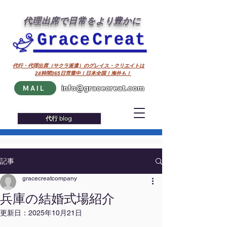
代理出席で日常をより豊かに
代行・代理出席（サクラ派遣）のグレイス・クリエイトは
24時間365日営業中！日本全国！海外も！
info@gracecreat.com
MAIL
代行 blog
記事
gracecreatcompany
兵庫の結婚式場紹介
更新日：
2025年10月21日