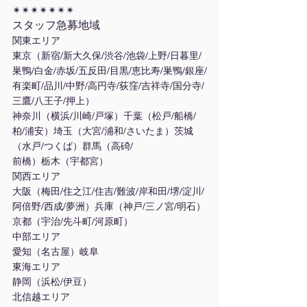
✴︎✴︎✴︎✴︎✴︎✴︎✴︎
スタッフ急募地域
関東エリア
東京（新宿/新大久保/渋谷/池袋/上野/日暮里/
巣鴨/白金/赤坂/五反田/目黒/恵比寿/巣鴨/銀座/
有楽町/品川/中野/高円寺/荻窪/吉祥寺/国分寺/
三鷹/八王子/押上）
神奈川（横浜/川崎/戸塚）千葉（松戸/船橋/
柏/浦安）埼玉（大宮/浦和/さいたま）茨城
（水戸/つくば）群馬（高碕/
前橋）栃木（宇都宮）
関西エリア
大阪（梅田/住之江/住吉/難波/岸和田/堺/淀川/
阿倍野/西成/夢洲）兵庫（神戸/三ノ宮/明石）
京都（宇治/先斗町/河原町）
中部エリア
愛知（名古屋）岐阜
東海エリア
静岡（浜松/伊豆）
北信越エリア