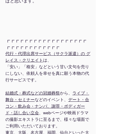
ばと思います。
┏┏┏┏┏┏┏┏┏┏┏┏┏┏┏┏┏┏
┏┏┏┏┏┏┏┏┏┏┏┏
代行・代理出席サービス（サクラ派遣）の グ
レイス・クリエイト
は、
「安い」「格安」などという甘い文句を売り
にしない、依頼人を幸せを真に願う本物の代
行サービスです。
結婚式・葬式などの冠婚葬祭
から、
ライブ・
舞台
・
セミナー
などのイベント、
デート・合
コン・飲み会・ナンパ、謝罪・ボディガー
ド・話し合い立会
、webページや映画ドラマ
の撮影エキストラに至るまで、様々な場面で
ご利用いただいております。
東京、大阪、名古屋、福岡、仙台といった大