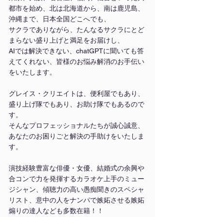
都市を始め、北は北海道から、南は鹿児島、
沖縄まで、日本全国どこへでも、
サクラでありながら、たんなるサクラにとど
まらない盛り上げと満足をお届けし、
AIでは解決できない、chatGPTに聞いても答
えてくれない、皆様のお悩み解消のお手伝い
をいたします。
グレイス・クリエイトは、便利屋でもあり、
盛り上げ隊でもあり、お助け隊でもあるので
す。
そんなプロフェッショナルたちが誠心誠意、
あなたのお困りごと解決の手助けをいたしま
す。
演技経験豊富な俳優・女優、結婚式の余興や
合コンで力を発揮するカラオケ上手のミュー
ジシャン、傾聴力の高い愚痴聞きのスペシャ
リスト、意中の人をナンパで嫉妬させる嫉妬
煽りの達人なども多数在籍！！