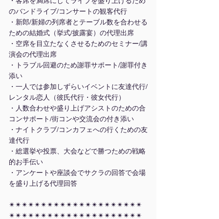
・客席を満席にしてライブを盛り上げるため
のバンドライブ/コンサートの観客代行
・新郎/新婦の列席者とテーブル数を合わせる
ための結婚式（挙式/披露宴）の代理出席
・空席を目立たなくさせるためのセミナー/講
演会の代理出席
・トラブル回避のため謝罪サポート/謝罪付き
添い
・一人では参加しずらいイベントに友達代行/
レンタル恋人（彼氏代行・彼女代行）
・人数合わせや盛り上げアシストのための合
コンサポート/街コンや交流会の付き添い
・ナイトクラブ/コンカフェへの行くための友
達代行
・総選挙や投票、大会などで勝つための戦略
的お手伝い
・アンケートや座談会でサクラの回答で会場
を盛り上げる代理回答
✴︎✴︎✴︎✴︎✴︎✴︎✴︎✴︎✴︎✴︎✴︎✴︎✴︎✴︎✴︎✴︎✴︎✴︎✴︎✴︎✴︎
✴︎✴︎✴︎✴︎✴︎✴︎✴︎✴︎✴︎✴︎✴︎✴︎✴︎✴︎✴︎✴︎✴︎✴︎✴︎✴︎✴︎