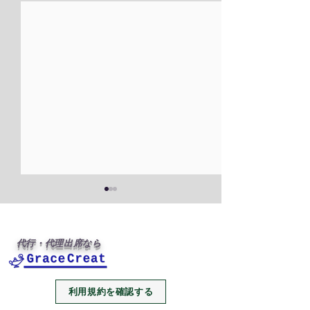
代行・代理出席なら
利用規約を確認する
2026年、今年も代行・代
本年もありがと