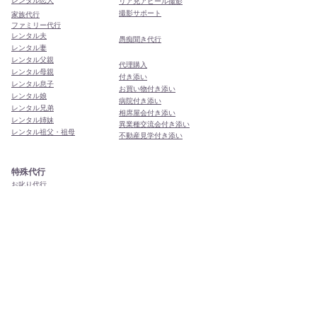
レンタル恋人
リア充アピール撮影
撮影サポート
家族代行
ファミリー代行
レンタル夫
​愚痴聞き代行
レンタル妻
レンタル父親
代理購入
レンタル母親
付き添い
レンタル息子
お買い物付き添い
レンタル娘
病院付き添い
レンタル兄弟
相席屋会付き添い
レンタル姉妹
異業種交流会付き添い
レンタル祖父・祖母
​不動産見学付き添い
特殊代行
お叱り代行
謝罪サポート
謝罪付き添い
謝罪代行
​土下座代行
ボディーガード代行
話し合い立会代行
商談立会代行