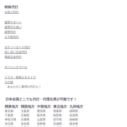
特殊代行
お叱り代行
謝罪サポート
謝罪付き添い
謝罪代行
​土下座代行
ボディーガード代行
話し合い立会代行
商談立会代行
モーニングコール
ドラマ・映画エキストラ
その他
あなたのご要望の代行も！
日本全国どこでも代行・代理出席が可能です！
関東地方
関西地方
中部地方
東北地方
九州地方
東京都
大阪府
愛知県
青森県
福岡県
千葉県
京都府
岐阜県
秋田県
佐賀県
神奈川県
兵庫県
山梨県
岩手県
長崎県
埼玉県
奈良県
長野県
宮城県
熊本県