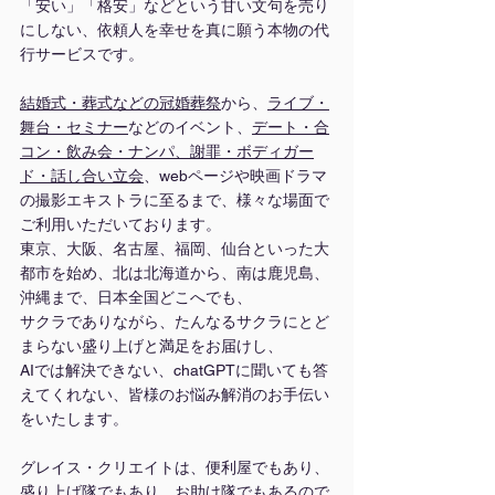
「安い」「格安」などという甘い文句を売り
にしない、依頼人を幸せを真に願う本物の代
行サービスです。
結婚式・葬式などの冠婚葬祭
から、
ライブ・
舞台
・
セミナー
などのイベント、
デート・合
コン・飲み会・ナンパ、謝罪・ボディガー
ド・話し合い立会
、webページや映画ドラマ
の撮影エキストラに至るまで、様々な場面で
ご利用いただいております。
東京、大阪、名古屋、福岡、仙台といった大
都市を始め、北は北海道から、南は鹿児島、
沖縄まで、日本全国どこへでも、
サクラでありながら、たんなるサクラにとど
まらない盛り上げと満足をお届けし、
AIでは解決できない、chatGPTに聞いても答
えてくれない、皆様のお悩み解消のお手伝い
をいたします。
グレイス・クリエイトは、便利屋でもあり、
盛り上げ隊でもあり、お助け隊でもあるので