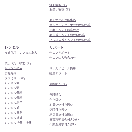
演劇観客代行
お笑い観客代行
セミナーの代理出席
オンラインセミナーの代理出席
企業イベント観客代行
教育系イベントの代理出席
ビジネス系イベントの代理出席
レンタル
サポート
友達代行・レンタル友人
合コンサポート
合コンの人数合わせ
彼氏代行・彼女代行
レンタル恋人
リア充アピール撮影
撮影サポート
家族代行
ファミリー代行
レンタル夫
​愚痴聞き代行
レンタル妻
レンタル父親
代理購入
レンタル母親
付き添い
レンタル息子
お買い物付き添い
レンタル娘
病院付き添い
レンタル兄弟
相席屋会付き添い
レンタル姉妹
異業種交流会付き添い
レンタル祖父・祖母
​不動産見学付き添い