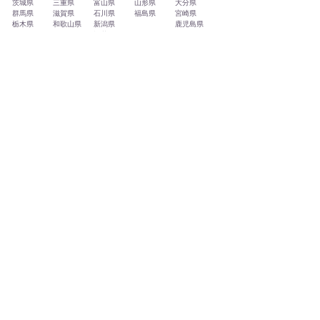
茨城県
三重県
富山県
山形県
大分県
群馬県
滋賀県
石川県
福島県
宮崎県
栃木県
和歌山県
新潟県
鹿児島県
福井県
静岡県
四国地方
中国地方
北海道地方
沖縄地方
徳島県
鳥取県
北海道
沖縄県
香川県
島根県
愛媛県
岡山県
高知県
広島県
山口県
​海外
​韓国 Korea
​オーストラリア Australia
​中国 China
​イギリス England
​台湾 Taiwan
​フランス France
タイ Thailand
​スペイン Spain
ベトナム Vietnam
​ドイツ Germany
フィリピン Philippines
​イタリア Italy
インドネシア Indonesia
カナダ Canada
インド India
アメリカ USA
など
​代行実績地域
代行・代理出席・サクラ派遣が実
施されている地域はこちらからご
覧いただけます。
あなたの身近な街でも、代行・代
理出席はたくさん利用されていま
す。