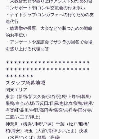
・人数合わせや盛り上げアシストのための合
コンサポート/街コンや交流会の付き添い
・ナイトクラブ/コンカフェへの行くための友
達代行
・総選挙や投票、大会などで勝つための戦略
的お手伝い
・アンケートや座談会でサクラの回答で会場
を盛り上げる代理回答
✴︎✴︎✴︎✴︎✴︎✴︎✴︎✴︎✴︎✴︎✴︎✴︎✴︎✴︎✴︎✴︎✴︎✴︎✴︎✴︎✴︎
✴︎✴︎✴︎✴︎✴︎✴︎✴︎✴︎✴︎✴︎✴︎✴︎✴︎✴︎✴︎✴︎✴︎✴︎✴︎✴︎✴︎
✴︎✴︎✴︎✴︎✴︎✴︎✴︎
スタッフ急募地域
関東エリア
東京（新宿/新大久保/渋谷/池袋/上野/日暮里/
巣鴨/白金/赤坂/五反田/目黒/恵比寿/巣鴨/銀座/
有楽町/品川/中野/高円寺/荻窪/吉祥寺/国分寺/
三鷹/八王子/押上）
神奈川（横浜/川崎/戸塚）千葉（松戸/船橋/
柏/浦安）埼玉（大宮/浦和/さいたま）茨城
（水戸/つくば）群馬（高碕/