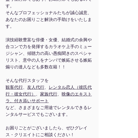
す。
そんなプロフェッショナルたちが誠心誠意、
あなたのお困りごと解決の手助けをいたしま
す。
演技経験豊富な俳優・女優、結婚式の余興や
合コンで力を発揮するカラオケ上手のミュー
ジシャン、傾聴力の高い愚痴聞きのスペシャ
リスト、意中の人をナンパで嫉妬させる嫉妬
煽りの達人なども多数在籍！！
そんな代行スタッフを
観客代行
、
友人代行
、
レンタル恋人（彼氏代
行・彼女代行）
、
家族代行
、
映像のエキスト
ラ、付き添いサポート
など、さまざまなご用途でレンタルできるレ
ンタルサービスでもございます。
お困りごとがございましたら、ぜひグレイ
ス・クリエイトにご相談ください！