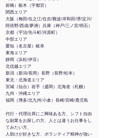
前橋）栃木（宇都宮）
関西エリア
大阪（梅田/住之江/住吉/難波/岸和田/堺/淀川/
阿倍野/西成/夢洲）兵庫（神戸/三ノ宮/明石）
京都（宇治/先斗町/河原町）
中部エリア
愛知（名古屋）岐阜
東海エリア
静岡（浜松/伊豆）
北信越エリア
新潟（新潟/長岡）長野（長野/松本）
東北・北海道エリア
宮城（仙台）岩手（盛岡）北海道（札幌）
九州・沖縄エリア
福岡（博多/北九州/小倉）長崎/宮崎/鹿児島
代行・代理出席にご興味ある方、シフト自由
な副業をお探しの方、人とは違うお仕事をし
てみたい方、
人助けが好きな方、ボランティア精神が強い