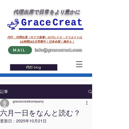
代理出席で日常をより豊かに
代行・代理出席（サクラ派遣）のグレイス・クリエイトは
24時間365日営業中！日本全国！海外も！
info@gracecreat.com
MAIL
代行 blog
記事
gracecreatcompany
六月一日をなんと読む？
更新日：
2025年10月21日