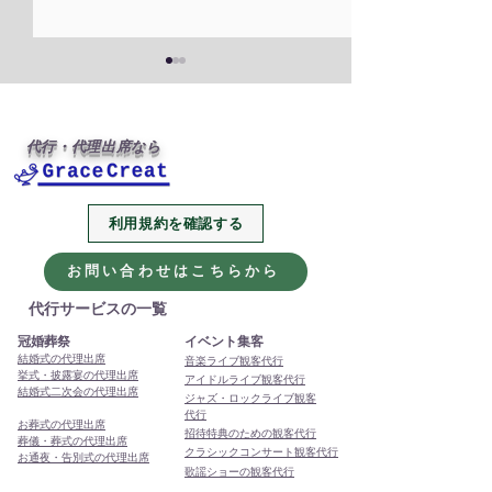
代行・代理出席なら
利用規約を確認する
2026年、今年も代行・代
本年もありがと
理出席サービスをよろし
ました
お問い合わせはこちらから
くお願いします
代行サービスの一覧
冠婚葬祭
イベント集客
結婚式の代理出席
音楽ライブ観客代行
挙式・披露宴の代理出席
アイドルライブ観客代行
結婚式二次会の代理出席
ジャズ・ロックライブ観客
代行
お葬式の代理出席
招待特典のための観客代行
葬儀・葬式の代理出席
クラシックコンサート観客代行
お通夜・告別式の代理出席
歌謡ショーの観客代行