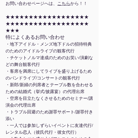
お問い合わせページへは、
こちら
から！！
★★★★★★★★★★★★★★★★★★
★★★★★★★★★★★★★★★★★★
★★★
特によくあるお問い合わせ
・地下アイドル・メンズ地下ドルの招待特典
のためのアイドルライブの観客代行
・チケットノルマ達成のためのお笑い/演劇な
どの舞台観客代行
・客席を満席にしてライブを盛り上げるため
のバンドライブ/コンサートの観客代行
・新郎/新婦の列席者とテーブル数を合わせる
ための結婚式（挙式/披露宴）の代理出席
・空席を目立たなくさせるためのセミナー/講
演会の代理出席
・トラブル回避のため謝罪サポート/謝罪付き
添い
・一人では参加しずらいイベントに友達代行/
レンタル恋人（彼氏代行・彼女代行）