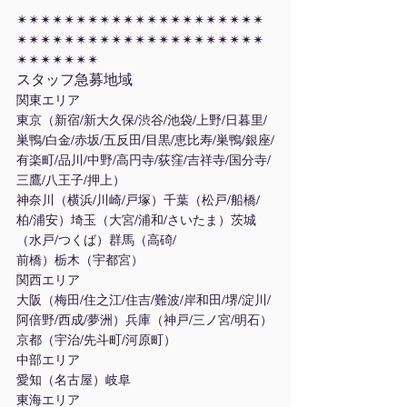
✴︎✴︎✴︎✴︎✴︎✴︎✴︎✴︎✴︎✴︎✴︎✴︎✴︎✴︎✴︎✴︎✴︎✴︎✴︎✴︎✴︎
✴︎✴︎✴︎✴︎✴︎✴︎✴︎✴︎✴︎✴︎✴︎✴︎✴︎✴︎✴︎✴︎✴︎✴︎✴︎✴︎✴︎
✴︎✴︎✴︎✴︎✴︎✴︎✴︎
スタッフ急募地域
関東エリア
東京（新宿/新大久保/渋谷/池袋/上野/日暮里/
巣鴨/白金/赤坂/五反田/目黒/恵比寿/巣鴨/銀座/
有楽町/品川/中野/高円寺/荻窪/吉祥寺/国分寺/
三鷹/八王子/押上）
神奈川（横浜/川崎/戸塚）千葉（松戸/船橋/
柏/浦安）埼玉（大宮/浦和/さいたま）茨城
（水戸/つくば）群馬（高碕/
前橋）栃木（宇都宮）
関西エリア
大阪（梅田/住之江/住吉/難波/岸和田/堺/淀川/
阿倍野/西成/夢洲）兵庫（神戸/三ノ宮/明石）
京都（宇治/先斗町/河原町）
中部エリア
愛知（名古屋）岐阜
東海エリア