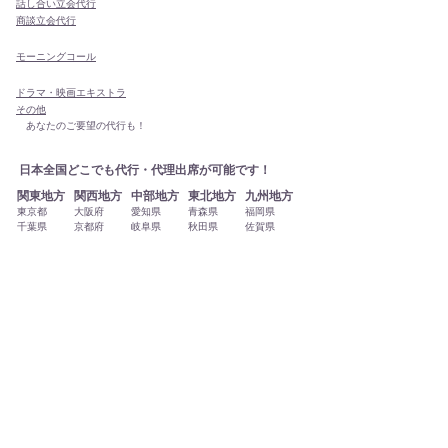
話し合い立会代行
商談立会代行
モーニングコール
ドラマ・映画エキストラ
その他
あなたのご要望の代行も！
日本全国どこでも代行・代理出席が可能です！
関東地方
関西地方
中部地方
東北地方
九州地方
東京都
大阪府
愛知県
青森県
福岡県
千葉県
京都府
岐阜県
秋田県
佐賀県
神奈川県
兵庫県
山梨県
岩手県
長崎県
埼玉県
奈良県
長野県
宮城県
熊本県
茨城県
三重県
富山県
山形県
大分県
群馬県
滋賀県
石川県
福島県
宮崎県
栃木県
和歌山県
新潟県
鹿児島県
福井県
静岡県
四国地方
中国地方
北海道地方
沖縄地方
徳島県
鳥取県
北海道
沖縄県
香川県
島根県
愛媛県
岡山県
高知県
広島県
山口県