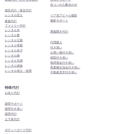
合コンの人数合わせ
彼氏代行・彼女代行
レンタル恋人
リア充アピール撮影
撮影サポート
家族代行
ファミリー代行
レンタル夫
​愚痴聞き代行
レンタル妻
レンタル父親
代理購入
レンタル母親
付き添い
レンタル息子
お買い物付き添い
レンタル娘
病院付き添い
レンタル兄弟
相席屋会付き添い
レンタル姉妹
異業種交流会付き添い
レンタル祖父・祖母
​不動産見学付き添い
特殊代行
お叱り代行
謝罪サポート
謝罪付き添い
謝罪代行
​土下座代行
ボディーガード代行