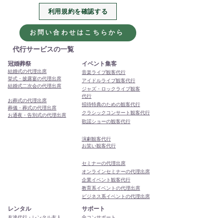
利用規約を確認する
2026年、今年も代行・代
本年もありがと
理出席サービスをよろし
ました
お問い合わせはこちらから
くお願いします
代行サービスの一覧
冠婚葬祭
イベント集客
結婚式の代理出席
音楽ライブ観客代行
挙式・披露宴の代理出席
アイドルライブ観客代行
結婚式二次会の代理出席
ジャズ・ロックライブ観客
代行
お葬式の代理出席
招待特典のための観客代行
葬儀・葬式の代理出席
クラシックコンサート観客代行
お通夜・告別式の代理出席
歌謡ショーの観客代行
演劇観客代行
お笑い観客代行
セミナーの代理出席
オンラインセミナーの代理出席
企業イベント観客代行
教育系イベントの代理出席
ビジネス系イベントの代理出席
レンタル
サポート
友達代行・レンタル友人
合コンサポート