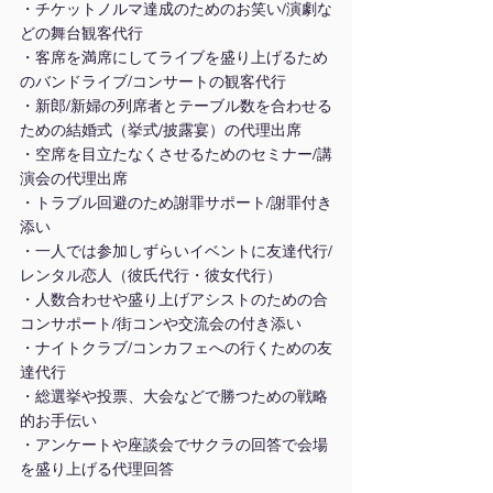
・チケットノルマ達成のためのお笑い/演劇な
どの舞台観客代行
・客席を満席にしてライブを盛り上げるため
のバンドライブ/コンサートの観客代行
・新郎/新婦の列席者とテーブル数を合わせる
ための結婚式（挙式/披露宴）の代理出席
・空席を目立たなくさせるためのセミナー/講
演会の代理出席
・トラブル回避のため謝罪サポート/謝罪付き
添い
・一人では参加しずらいイベントに友達代行/
レンタル恋人（彼氏代行・彼女代行）
・人数合わせや盛り上げアシストのための合
コンサポート/街コンや交流会の付き添い
・ナイトクラブ/コンカフェへの行くための友
達代行
・総選挙や投票、大会などで勝つための戦略
的お手伝い
・アンケートや座談会でサクラの回答で会場
を盛り上げる代理回答