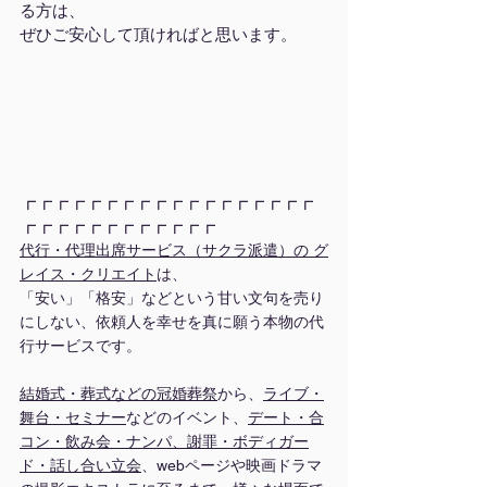
る方は、
ぜひご安心して頂ければと思います。
┏┏┏┏┏┏┏┏┏┏┏┏┏┏┏┏┏┏
┏┏┏┏┏┏┏┏┏┏┏┏
代行・代理出席サービス（サクラ派遣）の グ
レイス・クリエイト
は、
「安い」「格安」などという甘い文句を売り
にしない、依頼人を幸せを真に願う本物の代
行サービスです。
結婚式・葬式などの冠婚葬祭
から、
ライブ・
舞台
・
セミナー
などのイベント、
デート・合
コン・飲み会・ナンパ、謝罪・ボディガー
ド・話し合い立会
、webページや映画ドラマ