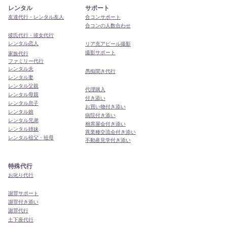
レンタル
サポート
友達代行・レンタル友人
合コンサポート
合コンの人数合わせ
彼氏代行・彼女代行
レンタル恋人
リア充アピール撮影
撮影サポート
家族代行
ファミリー代行
レンタル夫
​愚痴聞き代行
レンタル妻
レンタル父親
代理購入
レンタル母親
付き添い
レンタル息子
お買い物付き添い
レンタル娘
病院付き添い
レンタル兄弟
相席屋会付き添い
レンタル姉妹
異業種交流会付き添い
レンタル祖父・祖母
​不動産見学付き添い
特殊代行
お叱り代行
謝罪サポート
謝罪付き添い
謝罪代行
​土下座代行