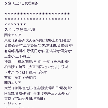
を盛り上げる代理回答
✴︎✴︎✴︎✴︎✴︎✴︎✴︎✴︎✴︎✴︎✴︎✴︎✴︎✴︎✴︎✴︎✴︎✴︎✴︎✴︎✴︎
✴︎✴︎✴︎✴︎✴︎✴︎✴︎✴︎✴︎✴︎✴︎✴︎✴︎✴︎✴︎✴︎✴︎✴︎✴︎✴︎✴︎
✴︎✴︎✴︎✴︎✴︎✴︎✴︎
スタッフ急募地域
関東エリア
東京（新宿/新大久保/渋谷/池袋/上野/日暮里/
巣鴨/白金/赤坂/五反田/目黒/恵比寿/巣鴨/銀座/
有楽町/品川/中野/高円寺/荻窪/吉祥寺/国分寺/
三鷹/八王子/押上）
神奈川（横浜/川崎/戸塚）千葉（松戸/船橋/
柏/浦安）埼玉（大宮/浦和/さいたま）茨城
（水戸/つくば）群馬（高碕/
前橋）栃木（宇都宮）
関西エリア
大阪（梅田/住之江/住吉/難波/岸和田/堺/淀川/
阿倍野/西成/夢洲）兵庫（神戸/三ノ宮/明石）
京都（宇治/先斗町/河原町）
中部エリア