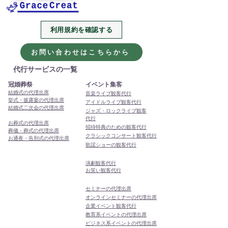
利用規約を確認する
2026年、今年も代行・代
本年もありがと
理出席サービスをよろし
ました
お問い合わせはこちらから
くお願いします
代行サービスの一覧
冠婚葬祭
イベント集客
結婚式の代理出席
音楽ライブ観客代行
挙式・披露宴の代理出席
アイドルライブ観客代行
結婚式二次会の代理出席
ジャズ・ロックライブ観客
代行
お葬式の代理出席
招待特典のための観客代行
葬儀・葬式の代理出席
クラシックコンサート観客代行
お通夜・告別式の代理出席
歌謡ショーの観客代行
演劇観客代行
お笑い観客代行
セミナーの代理出席
オンラインセミナーの代理出席
企業イベント観客代行
教育系イベントの代理出席
ビジネス系イベントの代理出席