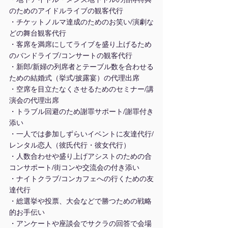
のためのアイドルライブの観客代行
・チケットノルマ達成のためのお笑い/演劇な
どの舞台観客代行
・客席を満席にしてライブを盛り上げるため
のバンドライブ/コンサートの観客代行
・新郎/新婦の列席者とテーブル数を合わせる
ための結婚式（挙式/披露宴）の代理出席
・空席を目立たなくさせるためのセミナー/講
演会の代理出席
・トラブル回避のため謝罪サポート/謝罪付き
添い
・一人では参加しずらいイベントに友達代行/
レンタル恋人（彼氏代行・彼女代行）
・人数合わせや盛り上げアシストのための合
コンサポート/街コンや交流会の付き添い
・ナイトクラブ/コンカフェへの行くための友
達代行
・総選挙や投票、大会などで勝つための戦略
的お手伝い
・アンケートや座談会でサクラの回答で会場