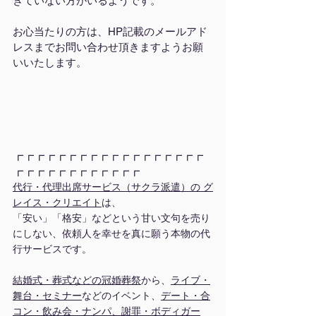
きていない方がいるようです。
お心当たりの方は、HP記載のメールアド
レスまでお問い合わせ頂きますようお願
いいたします。
┏┏┏┏┏┏┏┏┏┏┏┏┏┏┏┏┏┏
┏┏┏┏┏┏┏┏┏┏┏┏
代行・代理出席サービス（サクラ派遣）の グ
レイス・クリエイト
は、
「安い」「格安」などという甘い文句を売り
にしない、依頼人を幸せを真に願う本物の代
行サービスです。
結婚式・葬式などの冠婚葬祭
から、
ライブ・
舞台
・
セミナー
などのイベント、
デート・合
コン・飲み会・ナンパ、謝罪・ボディガー