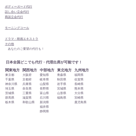
ボディーガード代行
話し合い立会代行
商談立会代行
モーニングコール
ドラマ・映画エキストラ
その他
あなたのご要望の代行も！
日本全国どこでも代行・代理出席が可能です！
関東地方
関西地方
中部地方
東北地方
九州地方
東京都
大阪府
愛知県
青森県
福岡県
千葉県
京都府
岐阜県
秋田県
佐賀県
神奈川県
兵庫県
山梨県
岩手県
長崎県
埼玉県
奈良県
長野県
宮城県
熊本県
茨城県
三重県
富山県
山形県
大分県
群馬県
滋賀県
石川県
福島県
宮崎県
栃木県
和歌山県
新潟県
鹿児島県
福井県
静岡県
四国地方
中国地方
北海道地方
沖縄地方
徳島県
鳥取県
北海道
沖縄県
香川県
島根県
愛媛県
岡山県