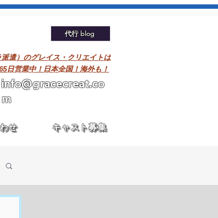
代行 blog
ラ派遣）のグレイス・クリエイトは
365日営業中！日本全国！海外も！
info@gracecreat.co
m
わせ
キャスト募集