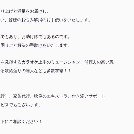
盛り上げと満足をお届けし、
れない、皆様のお悩み解消のお手伝いをいたします。
隊でもあり、お助け隊でもあるのです。
お困りごと解決の手助けをいたします。
力を発揮するカラオケ上手のミュージシャン、傾聴力の高い愚
せる嫉妬煽りの達人なども多数在籍！！
代行）
、
家族代行
、
映像のエキストラ、付き添いサポート
ービスでもございます。
イトにご相談ください！