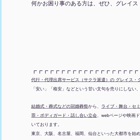
何かお困り事のある方は、ぜひ、グレイス
┏┏┏┏┏┏┏┏┏┏┏┏┏┏┏┏┏┏┏
代行・代理出席サービス（サクラ派遣）の グレイス・
「安い」「格安」などという甘い文句を売りにしない
結婚式・葬式などの冠婚葬祭
から、
ライブ・舞台
・
セ
罪・ボディガード・話し合い立会
、webページや映画
いております。
東京、大阪、名古屋、福岡、仙台といった大都市を始