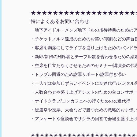
★★★★★★★★★★★★★★★★★★★
特によくあるお問い合わせ
・地下アイドル・メンズ地下ドルの招待特典のための
・チケットノルマ達成のためのお笑い/演劇などの舞台
・客席を満席にしてライブを盛り上げるためのバンドラ
・新郎/新婦の列席者とテーブル数を合わせるための結
・空席を目立たなくさせるためのセミナー/講演会の代
・トラブル回避のため謝罪サポート/謝罪付き添い
・一人では参加しずらいイベントに友達代行/レンタル
・人数合わせや盛り上げアシストのための合コンサポー
・ナイトクラブ/コンカフェへの行くための友達代行
・総選挙や投票、大会などで勝つための戦略的お手伝
・アンケートや座談会でサクラの回答で会場を盛り上
✴︎✴︎✴︎✴︎✴︎✴︎✴︎✴︎✴︎✴︎✴︎✴︎✴︎✴︎✴︎✴︎✴︎✴︎✴︎✴︎✴︎✴︎✴︎