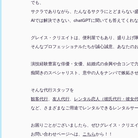
でも、
サクラでありながら、たんなるサクラにとどまらない
AIでは解決できない、chatGPTに聞いても答えてく
グレイス・クリエイトは、便利屋でもあり、盛り上げ
そんなプロフェッショナルたちが誠心誠意、あなたの
演技経験豊富な俳優・女優、結婚式の余興や合コンで
痴聞きのスペシャリスト、意中の人をナンパで嫉妬さ
そんな代行スタッフを
観客代行
、
友人代行
、
レンタル恋人（彼氏代行・彼女
など、さまざまなご用途でレンタルできるレンタルサ
お困りごとがございましたら、ぜひグレイス・クリエ
お問い合わせページへは、
こちら
から！！