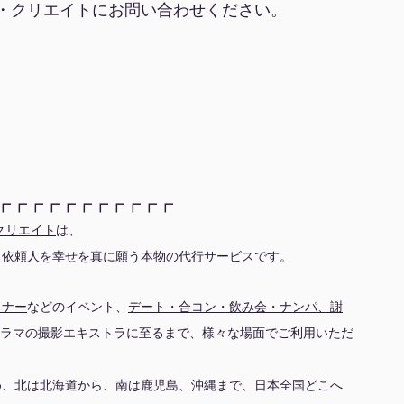
・クリエイトにお問い合わせください。
┏┏┏┏┏┏┏┏┏┏┏
クリエイト
は、
、依頼人を幸せを真に願う本物の代行サービスです。
ミナー
などのイベント、
デート・合コン・飲み会・ナンパ、謝
ドラマの撮影エキストラに至るまで、様々な場面でご利用いただ
め、北は北海道から、南は鹿児島、沖縄まで、日本全国どこへ