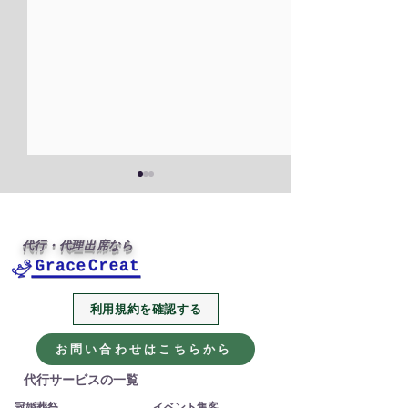
代行・代理出席なら
利用規約を確認する
2026年、今年も代行・代
本年もありがと
理出席サービスをよろし
ました
お問い合わせはこちらから
くお願いします
代行サービスの一覧
冠婚葬祭
イベント集客