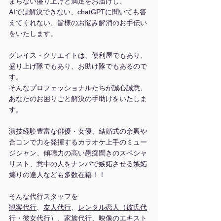
まらない盛り上げと満足をお届けし、
AIでは解決できない、chatGPTに聞いても答
えてくれない、皆様のお悩み解消のお手伝い
をいたします。
グレイス・クリエイトは、便利屋でもあり、
盛り上げ隊でもあり、お助け隊でもあるので
す。
そんなプロフェッショナルたちが誠心誠意、
あなたのお困りごと解決の手助けをいたしま
す。
演技経験豊富な俳優・女優、結婚式の余興や
合コンで力を発揮するカラオケ上手のミュー
ジシャン、傾聴力の高い愚痴聞きのスペシャ
リスト、意中の人をナンパで嫉妬させる嫉妬
煽りの達人なども多数在籍！！
そんな代行スタッフを
観客代行
、
友人代行
、
レンタル恋人（彼氏代
行・彼女代行）
、
家族代行
、
映像のエキスト