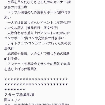
・空席を目立たなくさせるためのセミナー/講
演会の代理出席
・トラブル回避のため謝罪サポート/謝罪付き
添い
・一人では参加しずらいイベントに友達代行/
レンタル恋人（彼氏代行・彼女代行）
・人数合わせや盛り上げアシストのための合
コンサポート/街コンや交流会の付き添い
・ナイトクラブ/コンカフェへの行くための友
達代行
・総選挙や投票、大会などで勝つための戦略
的お手伝い
・アンケートや座談会でサクラの回答で会場
を盛り上げる代理回答
✴︎✴︎✴︎✴︎✴︎✴︎✴︎✴︎✴︎✴︎✴︎✴︎✴︎✴︎✴︎✴︎✴︎✴︎✴︎✴︎✴︎
✴︎✴︎✴︎✴︎✴︎✴︎✴︎✴︎✴︎✴︎✴︎✴︎✴︎✴︎✴︎✴︎✴︎✴︎✴︎✴︎✴︎
✴︎✴︎✴︎✴︎✴︎✴︎✴︎
スタッフ急募地域
関東エリア