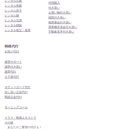
レンタル父親
代理購入
レンタル母親
付き添い
レンタル息子
お買い物付き添い
レンタル娘
病院付き添い
レンタル兄弟
相席屋会付き添い
レンタル姉妹
異業種交流会付き添い
レンタル祖父・祖母
​不動産見学付き添い
特殊代行
お叱り代行
謝罪サポート
謝罪付き添い
謝罪代行
​土下座代行
ボディーガード代行
話し合い立会代行
商談立会代行
モーニングコール
ドラマ・映画エキストラ
その他
あなたのご要望の代行も！