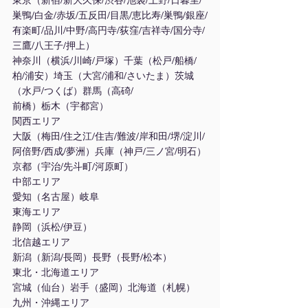
東京（新宿/新大久保/渋谷/池袋/上野/日暮里/
巣鴨/白金/赤坂/五反田/目黒/恵比寿/巣鴨/銀座/
有楽町/品川/中野/高円寺/荻窪/吉祥寺/国分寺/
三鷹/八王子/押上）
神奈川（横浜/川崎/戸塚）千葉（松戸/船橋/
柏/浦安）埼玉（大宮/浦和/さいたま）茨城
（水戸/つくば）群馬（高碕/
前橋）栃木（宇都宮）
関西エリア
大阪（梅田/住之江/住吉/難波/岸和田/堺/淀川/
阿倍野/西成/夢洲）兵庫（神戸/三ノ宮/明石）
京都（宇治/先斗町/河原町）
中部エリア
愛知（名古屋）岐阜
東海エリア
静岡（浜松/伊豆）
北信越エリア
新潟（新潟/長岡）長野（長野/松本）
東北・北海道エリア
宮城（仙台）岩手（盛岡）北海道（札幌）
九州・沖縄エリア