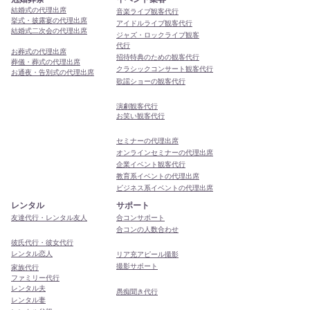
結婚式の代理出席
音楽ライブ観客代行
挙式・披露宴の代理出席
アイドルライブ観客代行
結婚式二次会の代理出席
ジャズ・ロックライブ観客
代行
お葬式の代理出席
招待特典のための観客代行
葬儀・葬式の代理出席
クラシックコンサート観客代行
お通夜・告別式の代理出席
歌謡ショーの観客代行
演劇観客代行
お笑い観客代行
セミナーの代理出席
オンラインセミナーの代理出席
企業イベント観客代行
教育系イベントの代理出席
ビジネス系イベントの代理出席
レンタル
サポート
友達代行・レンタル友人
合コンサポート
合コンの人数合わせ
彼氏代行・彼女代行
レンタル恋人
リア充アピール撮影
撮影サポート
家族代行
ファミリー代行
レンタル夫
​愚痴聞き代行
レンタル妻