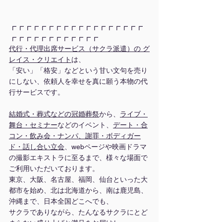
┏┏┏┏┏┏┏┏┏┏┏┏┏┏┏┏┏┏
┏┏┏┏┏┏┏┏┏┏┏┏
代行・代理出席サービス（サクラ派遣）の グ
レイス・クリエイト
は、
「安い」「格安」などという甘い文句を売り
にしない、依頼人を幸せを真に願う本物の代
行サービスです。
結婚式・葬式などの冠婚葬祭
から、
ライブ・
舞台
・
セミナー
などのイベント、
デート・合
コン・飲み会・ナンパ、謝罪・ボディガー
ド・話し合い立会
、webページや映画ドラマ
の撮影エキストラに至るまで、様々な場面で
ご利用いただいております。
東京、大阪、名古屋、福岡、仙台といった大
都市を始め、北は北海道から、南は鹿児島、
沖縄まで、日本全国どこへでも、
サクラでありながら、たんなるサクラにとど