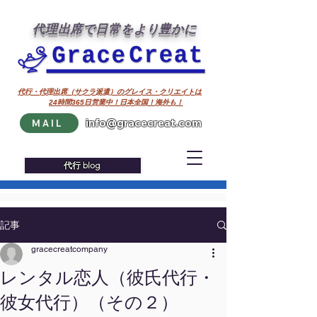
代理出席で日常をより豊かに
代行・代理出席（サクラ派遣）のグレイス・クリエイトは
24時間365日営業中！日本全国！海外も！
info@gracecreat.com
MAIL
代行 blog
記事
gracecreatcompany
レンタル恋人（彼氏代行・
彼女代行）（その２）