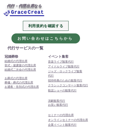
代行・代理出席なら
利用規約を確認する
2026年、今年も代行・代
本年もありがと
理出席サービスをよろし
ました
お問い合わせはこちらから
くお願いします
代行サービスの一覧
冠婚葬祭
イベント集客
結婚式の代理出席
音楽ライブ観客代行
挙式・披露宴の代理出席
アイドルライブ観客代行
結婚式二次会の代理出席
ジャズ・ロックライブ観客
代行
お葬式の代理出席
招待特典のための観客代行
葬儀・葬式の代理出席
クラシックコンサート観客代行
お通夜・告別式の代理出席
歌謡ショーの観客代行
演劇観客代行
お笑い観客代行
セミナーの代理出席
オンラインセミナーの代理出席
企業イベント観客代行