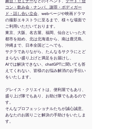
舞台
・
セミナー
などのイベント、
デート・合
コン・飲み会・ナンパ、謝罪・ボディガー
ド・話し合い立会
、webページや映画ドラマ
の撮影エキストラに至るまで、様々な場面で
ご利用いただいております。
東京、大阪、名古屋、福岡、仙台といった大
都市を始め、北は北海道から、南は鹿児島、
沖縄まで、日本全国どこへでも、
サクラでありながら、たんなるサクラにとど
まらない盛り上げと満足をお届けし、
AIでは解決できない、chatGPTに聞いても答
えてくれない、皆様のお悩み解消のお手伝い
をいたします。
グレイス・クリエイトは、便利屋でもあり、
盛り上げ隊でもあり、お助け隊でもあるので
す。
そんなプロフェッショナルたちが誠心誠意、
あなたのお困りごと解決の手助けをいたしま
す。