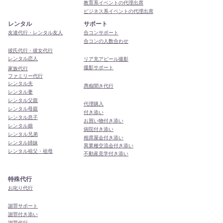
教育系イベントの代理出席
ビジネス系イベントの代理出席
レンタル
サポート
友達代行・レンタル友人
合コンサポート
合コンの人数合わせ
彼氏代行・彼女代行
レンタル恋人
リア充アピール撮影
撮影サポート
家族代行
ファミリー代行
レンタル夫
​愚痴聞き代行
レンタル妻
レンタル父親
代理購入
レンタル母親
付き添い
レンタル息子
お買い物付き添い
レンタル娘
病院付き添い
レンタル兄弟
相席屋会付き添い
レンタル姉妹
異業種交流会付き添い
レンタル祖父・祖母
​不動産見学付き添い
特殊代行
お叱り代行
謝罪サポート
謝罪付き添い
謝罪代行