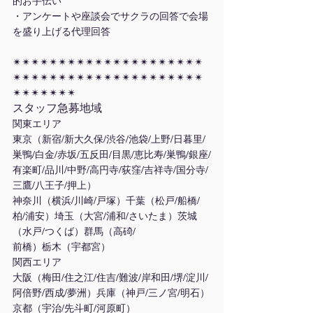
的お手伝い
・アンケートや座談会でサクラの回答で会場
を盛り上げる代理回答
✴︎✴︎✴︎✴︎✴︎✴︎✴︎✴︎✴︎✴︎✴︎✴︎✴︎✴︎✴︎✴︎✴︎✴︎✴︎✴︎✴︎
✴︎✴︎✴︎✴︎✴︎✴︎✴︎✴︎✴︎✴︎✴︎✴︎✴︎✴︎✴︎✴︎✴︎✴︎✴︎✴︎✴︎
✴︎✴︎✴︎✴︎✴︎✴︎✴︎
スタッフ急募地域
関東エリア
東京（新宿/新大久保/渋谷/池袋/上野/日暮里/
巣鴨/白金/赤坂/五反田/目黒/恵比寿/巣鴨/銀座/
有楽町/品川/中野/高円寺/荻窪/吉祥寺/国分寺/
三鷹/八王子/押上）
神奈川（横浜/川崎/戸塚）千葉（松戸/船橋/
柏/浦安）埼玉（大宮/浦和/さいたま）茨城
（水戸/つくば）群馬（高碕/
前橋）栃木（宇都宮）
関西エリア
大阪（梅田/住之江/住吉/難波/岸和田/堺/淀川/
阿倍野/西成/夢洲）兵庫（神戸/三ノ宮/明石）
京都（宇治/先斗町/河原町）