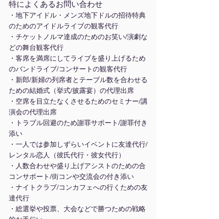
特によくあるお問い合わせ
・地下アイドル・メンズ地下ドルの招待特典
のためのアイドルライブの観客代行
・チケットノルマ達成のためのお笑い/演劇な
どの舞台観客代行
・客席を満席にしてライブを盛り上げるため
のバンドライブ/コンサートの観客代行
・新郎/新婦の列席者とテーブル数を合わせる
ための結婚式（挙式/披露宴）の代理出席
・空席を目立たなくさせるためのセミナー/講
演会の代理出席
・トラブル回避のため謝罪サポート/謝罪付き
添い
・一人では参加しずらいイベントに友達代行/
レンタル恋人（彼氏代行・彼女代行）
・人数合わせや盛り上げアシストのための合
コンサポート/街コンや交流会の付き添い
・ナイトクラブ/コンカフェへの行くための友
達代行
・総選挙や投票、大会などで勝つための戦略