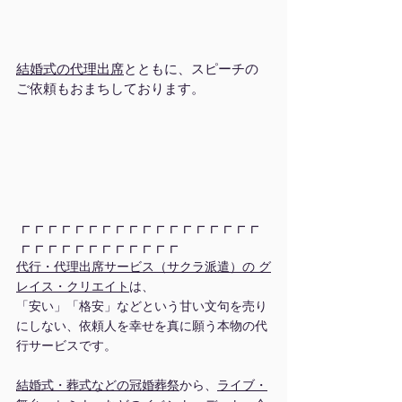
結婚式の代理出席
とともに、スピーチの
ご依頼もおまちしております。
┏┏┏┏┏┏┏┏┏┏┏┏┏┏┏┏┏┏
┏┏┏┏┏┏┏┏┏┏┏┏
代行・代理出席サービス（サクラ派遣）の グ
レイス・クリエイト
は、
「安い」「格安」などという甘い文句を売り
にしない、依頼人を幸せを真に願う本物の代
行サービスです。
結婚式・葬式などの冠婚葬祭
から、
ライブ・