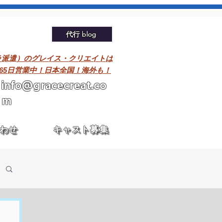
代行 blog
ラ派遣）のグレイス・クリエイトは
365日営業中！日本全国！海外も！
info@gracecreat.co
m
わせ
キャスト募集