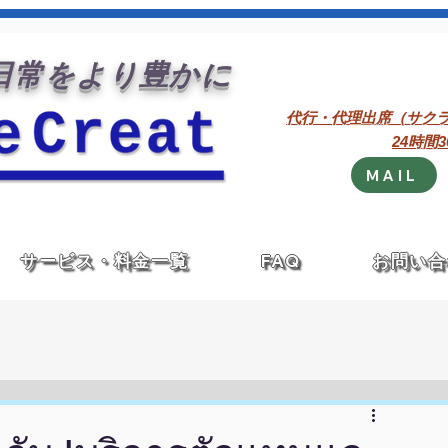
常をより豊かに
代行・代理出席（サク
24時間
MAIL
サービス・料金一覧
FAQ
お問い合