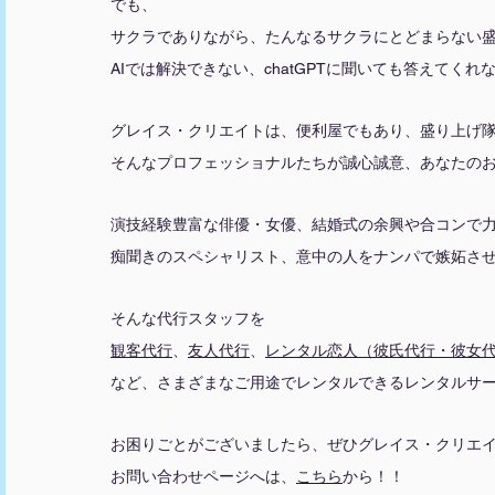
でも、
サクラでありながら、たんなるサクラにとどまらない
AIでは解決できない、chatGPTに聞いても答えてく
グレイス・クリエイトは、便利屋でもあり、盛り上げ
そんなプロフェッショナルたちが誠心誠意、あなたの
演技経験豊富な俳優・女優、結婚式の余興や合コンで
痴聞きのスペシャリスト、意中の人をナンパで嫉妬さ
そんな代行スタッフを
観客代行
、
友人代行
、
レンタル恋人（彼氏代行・彼女
など、さまざまなご用途でレンタルできるレンタルサ
お困りごとがございましたら、ぜひグレイス・クリエ
お問い合わせページへは、
こちら
から！！