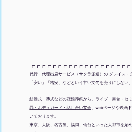
┏┏┏┏┏┏┏┏┏┏┏┏┏┏┏┏┏┏┏
代行・代理出席サービス（サクラ派遣）の グレイス・
「安い」「格安」などという甘い文句を売りにしない
結婚式・葬式などの冠婚葬祭
から、
ライブ・舞台
・
セ
罪・ボディガード・話し合い立会
、webページや映画
いております。
東京、大阪、名古屋、福岡、仙台といった大都市を始