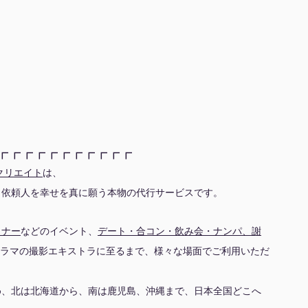
┏┏┏┏┏┏┏┏┏┏┏
クリエイト
は、
、依頼人を幸せを真に願う本物の代行サービスです。
ミナー
などのイベント、
デート・合コン・飲み会・ナンパ、謝
ドラマの撮影エキストラに至るまで、様々な場面でご利用いただ
め、北は北海道から、南は鹿児島、沖縄まで、日本全国どこへ