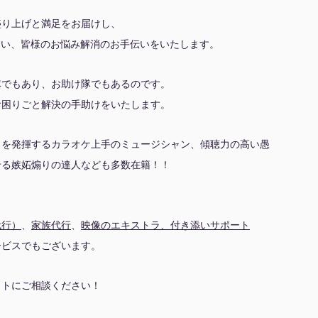
盛り上げと満足をお届けし、
れない、皆様のお悩み解消のお手伝いをいたします。
隊でもあり、お助け隊でもあるのです。
お困りごと解決の手助けをいたします。
力を発揮するカラオケ上手のミュージシャン、傾聴力の高い愚
せる嫉妬煽りの達人なども多数在籍！！
代行）
、
家族代行
、
映像のエキストラ、付き添いサポート
ービスでもございます。
イトにご相談ください！