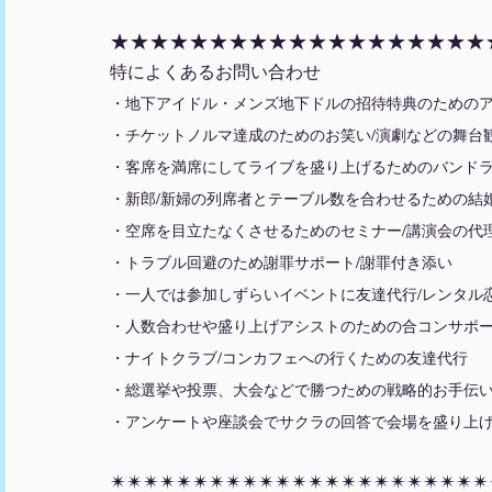
★★★★★★★★★★★★★★★★★★★
特によくあるお問い合わせ
・地下アイドル・メンズ地下ドルの招待特典のための
・チケットノルマ達成のためのお笑い/演劇などの舞台
・客席を満席にしてライブを盛り上げるためのバンドラ
・新郎/新婦の列席者とテーブル数を合わせるための結
・空席を目立たなくさせるためのセミナー/講演会の代
・トラブル回避のため謝罪サポート/謝罪付き添い
・一人では参加しずらいイベントに友達代行/レンタル
・人数合わせや盛り上げアシストのための合コンサポー
・ナイトクラブ/コンカフェへの行くための友達代行
・総選挙や投票、大会などで勝つための戦略的お手伝
・アンケートや座談会でサクラの回答で会場を盛り上
✴︎✴︎✴︎✴︎✴︎✴︎✴︎✴︎✴︎✴︎✴︎✴︎✴︎✴︎✴︎✴︎✴︎✴︎✴︎✴︎✴︎✴︎✴︎